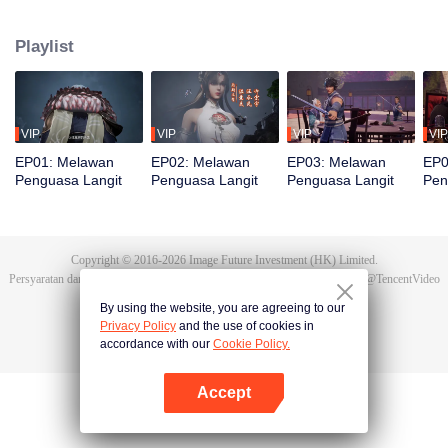
bereinkarnasi menjadi Tan Yun di kehidupan terakhirnya. Saat menikah, Tan
Yun mendapati tunangannya selingkuh. Ia justru dipukuli yang
Playlist
membangkitkan ingatan akan Hongmeng. Kemudian Tan Yun memiliki bakat
tingkat Dewa dan giat berlatih demi meningkatkan kekuatannya. Kemudian
Tan Yun membalas kematian keluarganya dan menyatukan seluruh benua.
VIP
VIP
VIP
VIP
EP01: Melawan
EP02: Melawan
EP03: Melawan
EP0
Penguasa Langit
Penguasa Langit
Penguasa Langit
Pen
Copyright © 2016-
2026
Image Future Investment (HK) Limited.
Persyaratan dan Ketentuan
|
Perjanjian privasi
|
Cookie Policy
|
Saran
|
@
TencentVideo
By using the website, you are agreeing to our
Privacy Policy
and the use of cookies in
accordance with our
Cookie Policy.
Accept
Buka App