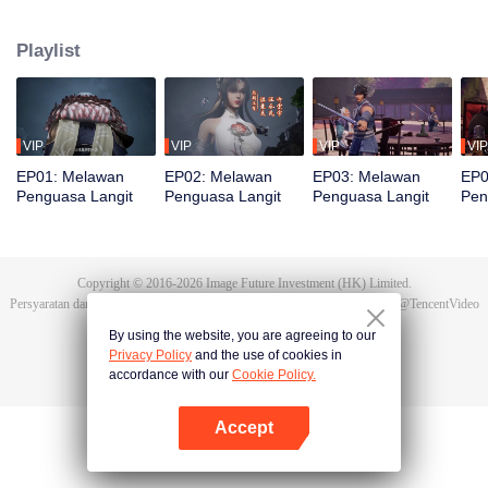
bereinkarnasi menjadi Tan Yun di kehidupan terakhirnya. Saat menikah, Tan
Yun mendapati tunangannya selingkuh. Ia justru dipukuli yang
Playlist
membangkitkan ingatan akan Hongmeng. Kemudian Tan Yun memiliki bakat
tingkat Dewa dan giat berlatih demi meningkatkan kekuatannya. Kemudian
Tan Yun membalas kematian keluarganya dan menyatukan seluruh benua.
VIP
VIP
VIP
VIP
EP01: Melawan
EP02: Melawan
EP03: Melawan
EP0
Penguasa Langit
Penguasa Langit
Penguasa Langit
Pen
Copyright © 2016-
2026
Image Future Investment (HK) Limited.
Persyaratan dan Ketentuan
|
Perjanjian privasi
|
Cookie Policy
|
Saran
|
@
TencentVideo
By using the website, you are agreeing to our
Privacy Policy
and the use of cookies in
accordance with our
Cookie Policy.
Accept
Buka App