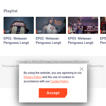
bereinkarnasi menjadi Tan Yun di kehidupan terakhirnya. Saat menikah, Tan
Yun mendapati tunangannya selingkuh. Ia justru dipukuli yang
Playlist
membangkitkan ingatan akan Hongmeng. Kemudian Tan Yun memiliki bakat
tingkat Dewa dan giat berlatih demi meningkatkan kekuatannya. Kemudian
Tan Yun membalas kematian keluarganya dan menyatukan seluruh benua.
VIP
VIP
VIP
VIP
EP01: Melawan
EP02: Melawan
EP03: Melawan
EP0
Penguasa Langit
Penguasa Langit
Penguasa Langit
Pen
Copyright © 2016-
2026
Image Future Investment (HK) Limited.
Persyaratan dan Ketentuan
|
Perjanjian privasi
|
Cookie Policy
|
Saran
|
@
TencentVideo
By using the website, you are agreeing to our
Privacy Policy
and the use of cookies in
accordance with our
Cookie Policy.
Accept
Buka App