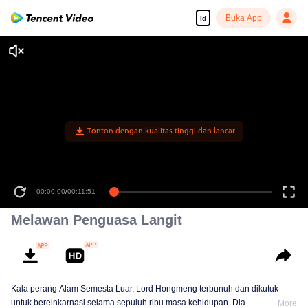
Buka App
id
Tonton dengan kualitas tinggi dan lancar
00:00:00
/
00:11:51
Melawan Penguasa Langit
Kala perang Alam Semesta Luar, Lord Hongmeng terbunuh dan dikutuk
untuk bereinkarnasi selama sepuluh ribu masa kehidupan. Dia
More