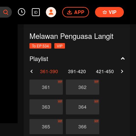
APP
VIP
ID
Melawan Penguasa Langit
To EP 534
VIP
Playlist
0
331-360
361-390
391-420
421-450
451-
VIP
VIP
361
362
VIP
VIP
363
364
VIP
VIP
365
366