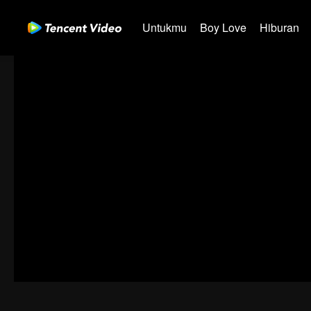
Untukmu
Boy Love
Hiburan
31-60
61-90
91-120
121-150
151-180