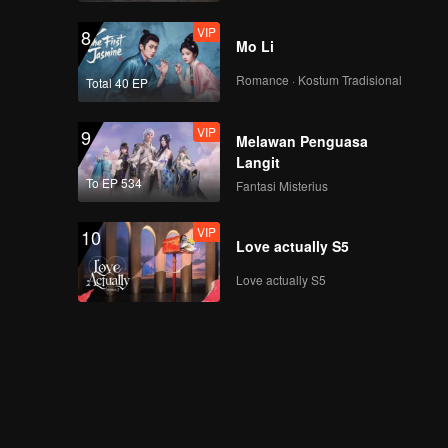
VIP
8
Mo Li
Romance · Kostum Tradisional
Total 40 EP
VIP
9
Melawan Penguasa
Langit
To EP 534
Fantasi Misterius
VIP
10
Love actually S5
Love actually S5