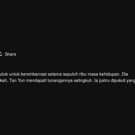
Share
tuk untuk bereinkarnasi selama sepuluh ribu masa kehidupan. Dia
kah, Tan Yun mendapati tunangannya selingkuh. Ia justru dipukuli yan
 bakat tingkat Dewa dan giat berlatih demi meningkatkan kekuatann
an seluruh benua.