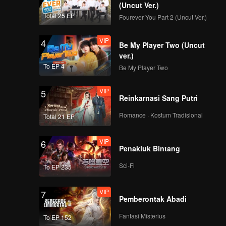
(Uncut Ver.)
VIP
VIP
Total 25 EP
Fourever You Part 2 (Uncut Ver.)
381
382
VIP
4
Be My Player Two (Uncut
VIP
VIP
383
384
ver.)
To EP 4
Be My Player Two
VIP
VIP
385
386
VIP
5
Reinkarnasi Sang Putri
VIP
VIP
Romance · Kostum Tradisional
Total 21 EP
387
388
VIP
6
VIP
VIP
Penakluk Bintang
389
390
Sci-Fi
To EP 235
VIP
7
Pemberontak Abadi
Fantasi Misterius
To EP 152