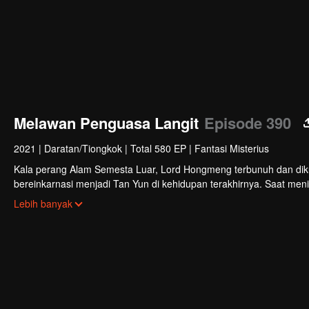
Melawan Penguasa Langit
Episode 390
2021
|
Daratan/Tiongkok
|
Total 580 EP
|
Fantasi Misterius
Kala perang Alam Semesta Luar, Lord Hongmeng terbunuh dan diku
bereinkarnasi menjadi Tan Yun di kehidupan terakhirnya. Saat meni
membangkitkan ingatan akan Hongmeng. Kemudian Tan Yun memiliki
Lebih banyak
Kemudian Tan Yun membalas kematian keluarganya dan menyatuk