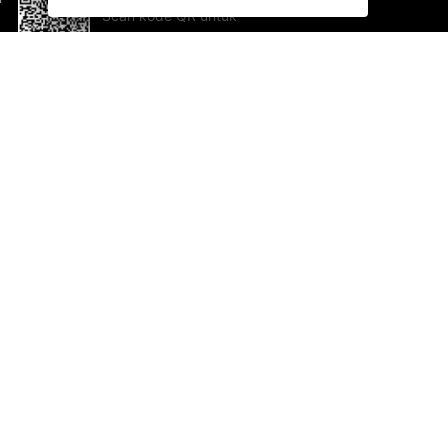
Scan kode QR untuk
mengunduh sekarang!
Bantuan dan Umpan Balik
Te
Saran
Ka
Ik
Al
ted.