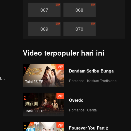
VIP
VIP
367
368
VIP
VIP
369
370
VIP
VIP
371
372
Video terpopuler hari ini
VIP
VIP
373
374
VIP
1
Dendam Seribu Bunga
g
Romance · Kostum Tradisional
Total 36 EP
VIP
VIP
ya.
375
376
VIP
2
Overdo
VIP
VIP
377
378
Romance · Cerita
Total 33 EP
VIP
VIP
379
380
VIP
3
Fourever You Part 2