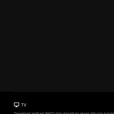
TV
Download aplikasi WeTV dan dapatkan akses hiburan kapa