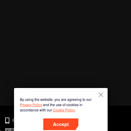
By using the website, you are agreeing to our
Privacy Policy
and the use of cookies in
accordance with our
Cookie Policy.
Phone
Accept
n