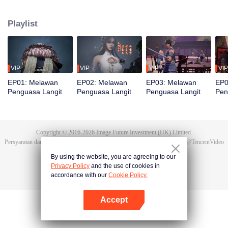
bereinkarnasi menjadi Tan Yun di kehidupan terakhirnya. Saat menikah, Tan
Yun mendapati tunangannya selingkuh. Ia justru dipukuli yang
Playlist
membangkitkan ingatan akan Hongmeng. Kemudian Tan Yun memiliki bakat
tingkat Dewa dan giat berlatih demi meningkatkan kekuatannya. Kemudian
Tan Yun membalas kematian keluarganya dan menyatukan seluruh benua.
VIP
VIP
VIP
VIP
EP01: Melawan
EP02: Melawan
EP03: Melawan
EP0
Penguasa Langit
Penguasa Langit
Penguasa Langit
Pen
Copyright © 2016-
2026
Image Future Investment (HK) Limited.
Persyaratan dan Ketentuan
|
Perjanjian privasi
|
Cookie Policy
|
Saran
|
@
TencentVideo
By using the website, you are agreeing to our
Privacy Policy
and the use of cookies in
accordance with our
Cookie Policy.
Accept
Buka App