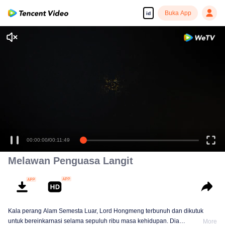
Buka App
id
Tonton dengan kualitas tinggi dan lancar
00:00:00
/
00:11:49
Melawan Penguasa Langit
Kala perang Alam Semesta Luar, Lord Hongmeng terbunuh dan dikutuk
untuk bereinkarnasi selama sepuluh ribu masa kehidupan. Dia
More