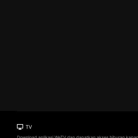
TV
Download aplikasi WeTV dan dapatkan akses hiburan kapa