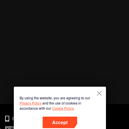
By using the website, you are agreeing to our
Privacy Policy
and the use of cookies in
accordance with our
Cookie Policy.
Phone
Accept
n