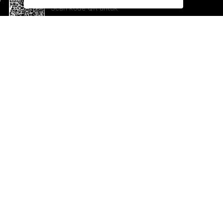
Scan kode QR untuk
mengunduh sekarang!
Bantuan dan Umpan Balik
Te
Saran
Ka
Ik
Al
ted.