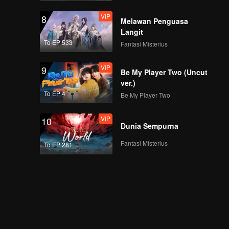
VIP
8
Melawan Penguasa
Langit
To EP 533
Fantasi Misterius
VIP
9
Be My Player Two (Uncut
ver.)
To EP 4
Be My Player Two
VIP
10
Dunia Sempurna
Fantasi Misterius
To EP 281