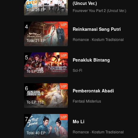
(Uncut Ver.)
Total 25 EP
Fourever You Part 2 (Uncut Ver.)
VIP
4
Reinkarnasi Sang Putri
Romance · Kostum Tradisional
Total 21 EP
VIP
5
Penakluk Bintang
Sci-Fi
To EP 235
VIP
6
Pemberontak Abadi
Fantasi Misterius
To EP 152
VIP
7
Mo Li
Romance · Kostum Tradisional
Total 40 EP