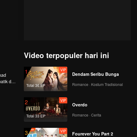
Video terpopuler hari ini
VIP
1
Dendam Seribu Bunga
ekad
atik dan
Romance · Kostum Tradisional
Total 36 EP
tukan
VIP
2
Overdo
Romance · Cerita
Total 33 EP
VIP
3
Fourever You Part 2