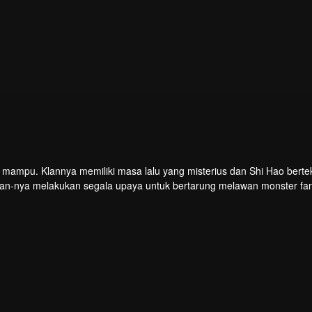
g mampu. Klannya memiliki masa lalu yang misterius dan Shi Hao bert
lan-nya melakukan segala upaya untuk bertarung melawan monster fan
kultivasi Shi Hao membawanya ke negeri-negeri tak dikenal dan menen