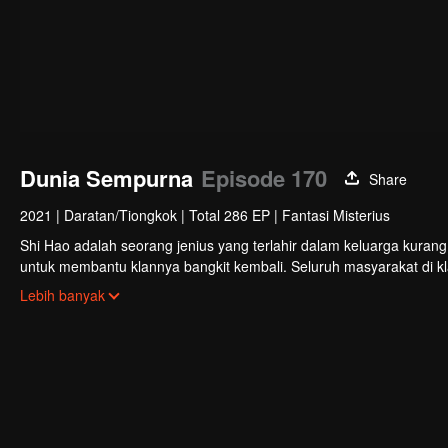
Dunia Sempurna
Episode 170
Share
2021
|
Daratan/Tiongkok
|
Total 286 EP
|
Fantasi Misterius
Shi Hao adalah seorang jenius yang terlahir dalam keluarga kuran
untuk membantu klannya bangkit kembali. Seluruh masyarakat di k
terlibat dalam perebutan kekuasaan dengan klan lain. Perjalanan 
Lebih banyak
nasibnya selanjutnya.