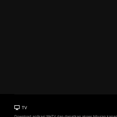
TV
Download aplikasi WeTV dan dapatkan akses hiburan kapa