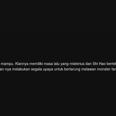
g mampu. Klannya memiliki masa lalu yang misterius dan Shi Hao bert
lan-nya melakukan segala upaya untuk bertarung melawan monster fan
kultivasi Shi Hao membawanya ke negeri-negeri tak dikenal dan menen