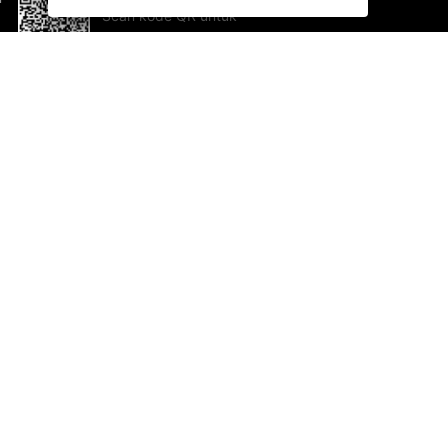
Scan kode QR untuk
mengunduh sekarang!
Bantuan dan Umpan Balik
Te
Saran
Ka
Ik
Al
ted.