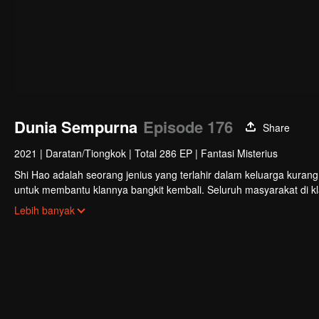
Dunia Sempurna
Episode 176
Share
2021
|
Daratan/Tiongkok
|
Total 286 EP
|
Fantasi Misterius
Shi Hao adalah seorang jenius yang terlahir dalam keluarga kuran
untuk membantu klannya bangkit kembali. Seluruh masyarakat di k
terlibat dalam perebutan kekuasaan dengan klan lain. Perjalanan 
Lebih banyak
nasibnya selanjutnya.