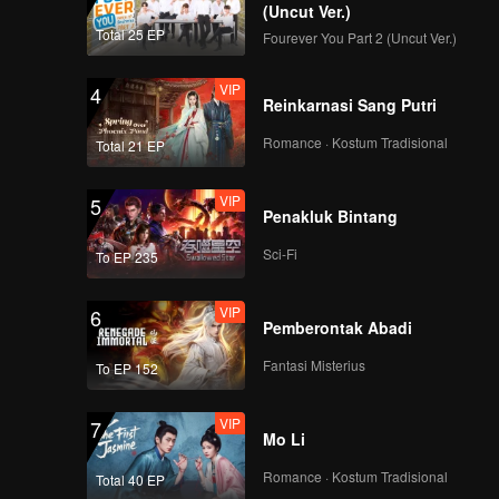
(Uncut Ver.)
Total 25 EP
Fourever You Part 2 (Uncut Ver.)
VIP
4
Reinkarnasi Sang Putri
Romance · Kostum Tradisional
Total 21 EP
VIP
5
Penakluk Bintang
Sci-Fi
To EP 235
VIP
6
Pemberontak Abadi
Fantasi Misterius
To EP 152
VIP
7
Mo Li
Romance · Kostum Tradisional
Total 40 EP