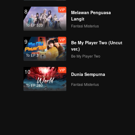
VIP
8
Melawan Penguasa
Langit
To EP 533
Fantasi Misterius
VIP
9
Be My Player Two (Uncut
ver.)
To EP 3
Be My Player Two
VIP
10
Dunia Sempurna
Fantasi Misterius
To EP 280