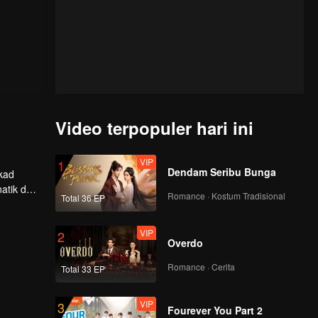
Video terpopuler hari ini
VIP
1
Dendam Seribu Bunga
ekad
atik dan
Romance · Kostum Tradisional
Total 36 EP
tukan
VIP
2
Overdo
Romance · Cerita
Total 33 EP
VIP
3
Fourever You Part 2