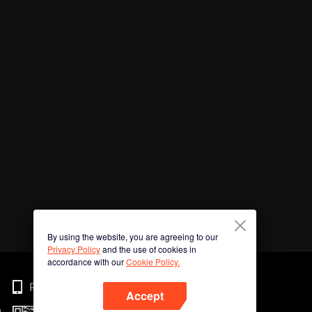
By using the website, you are agreeing to our
Privacy Policy
and the use of cookies in
accordance with our
Cookie Policy.
Phone
Accept
n