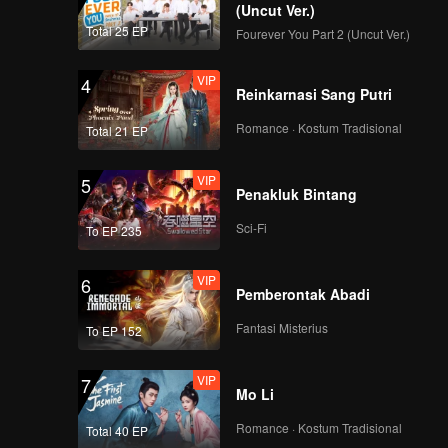
Punggung
(Uncut Ver.)
Total 25 EP
Fourever You Part 2 (Uncut Ver.)
Episode 4(Part 2): 11
Pemuda Mendaki
VIP
4
Gunung Melihat
Reinkarnasi Sang Putri
Matahari Terbit
Bersama
Romance · Kostum Tradisional
Total 21 EP
VIP
5
Penakluk Bintang
Sci-Fi
To EP 235
VIP
6
Pemberontak Abadi
Fantasi Misterius
To EP 152
VIP
7
Mo Li
Romance · Kostum Tradisional
Total 40 EP