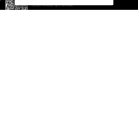
Scan kode QR untuk
mengunduh sekarang!
Bantuan dan Umpan Balik
Te
Saran
Ka
Ik
Al
ted.