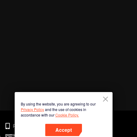
By using the website, you are agreeing to our
Privacy Policy
and the use of cookies in
accordance with our
Cookie Policy.
Phone
Accept
n