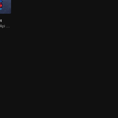
ut
Para Pemadam Api Baru Telah Tiba!