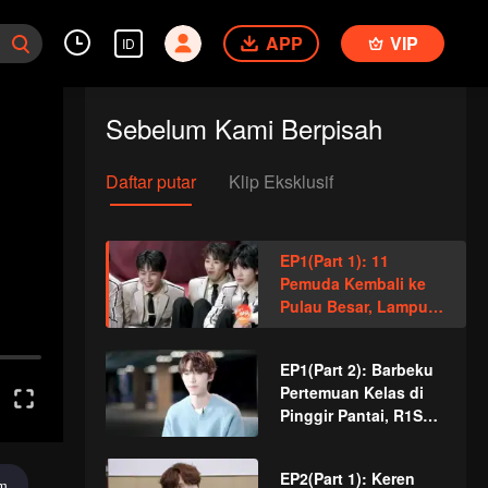
APP
VIP
ID
Sebelum Kami Berpisah
Daftar putar
Klip Eksklusif
EP1(Part 1): 11
Pemuda Kembali ke
Pulau Besar, Lampu
Bersinar Lagi
EP1(Part 2): Barbeku
Pertemuan Kelas di
Pinggir Pantai, R1SE
Melihat Kembang Api
Pulau Xingguang
EP2(Part 1): Keren
Lagi