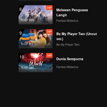
VIP
8
Melawan Penguasa
Langit
To EP 533
Fantasi Misterius
VIP
9
Be My Player Two (Uncut
ver.)
To EP 3
Be My Player Two
VIP
10
Dunia Sempurna
Fantasi Misterius
To EP 280