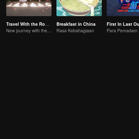
Travel With the Royal Family
Breakfast in China
First In Last O
New journey with the queen and concubines
Rasa Kebahagiaan