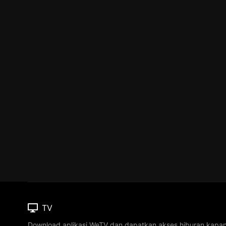
TV
Download aplikasi WeTV dan dapatkan akses hiburan kapa