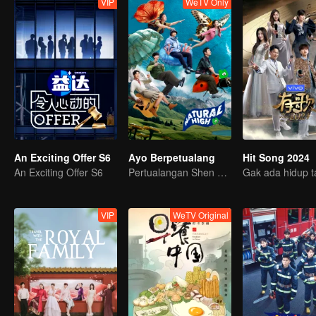
VIP
WeTV Only
An Exciting Offer S6
Ayo Berpetualang
Hit Song 2024
An Exciting Offer S6
Pertualangan Shen Teng & teman-teman
VIP
WeTV Original