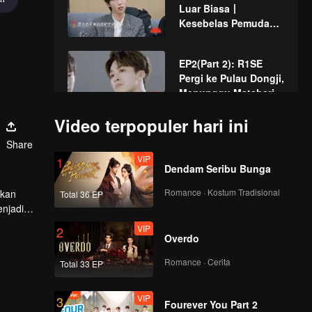
Luar Biasa丨
Kesebelas Pemuda
Menggemparkan
Panggung
EP2(Part 2): R1SE
Pergi ke Pulau Dongji,
Menunggu Matahari
Terbit Pertama
Video terpopuler hari ini
EP3(Part 1): R1SE
Share
Mengunjungi Kompi
VIP
1
Kavaleri Aksu untuk
Dendam Seribu Bunga
Melatih Kuda
Romance · Kostum Tradisional
tkan
Total 36 EP
EP3(Part 2): Sebelas
njadi
Pemuda Mengatasi
VIP
2
Kesulitan Mendaki
Overdo
Gunung Bersama
Romance · Cerita
Total 33 EP
Episode 4(Part 1):
Sengit→Duel
VIP
3
Penyobekan Nama
Fourever You Part 2