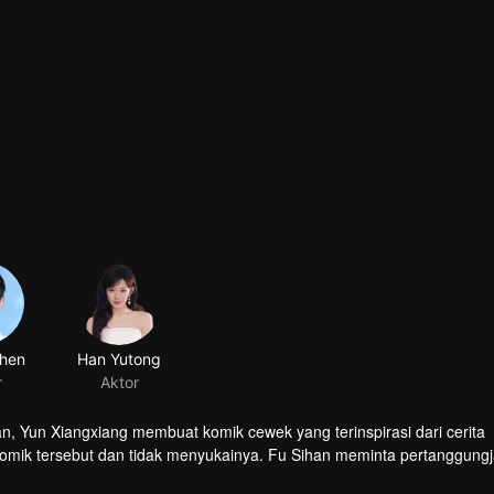
 Yun Xiangxiang membuat komik cewek yang terinspirasi dari cerita
omik tersebut dan tidak menyukainya. Fu Sihan meminta pertanggun
xiang mendekati Fu Sihan demi meminta maaf. Fu Sihan bersedia mem