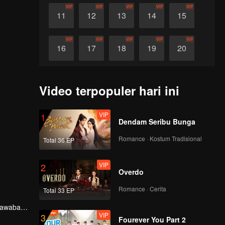
VIP
VIP
VIP
VIP
VIP
11
12
13
14
15
VIP
VIP
VIP
VIP
VIP
16
17
18
19
20
VIP
VIP
VIP
VIP
VIP
21
22
23
24
25
Video terpopuler hari ini
VIP
VIP
VIP
VIP
VIP
26
27
28
29
30
VIP
1
Dendam Seribu Bunga
Romance · Kostum Tradisional
Total 36 EP
VIP
2
Overdo
Romance · Cerita
Total 33 EP
gjawaban
VIP
3
aafkan,
Fourever You Part 2