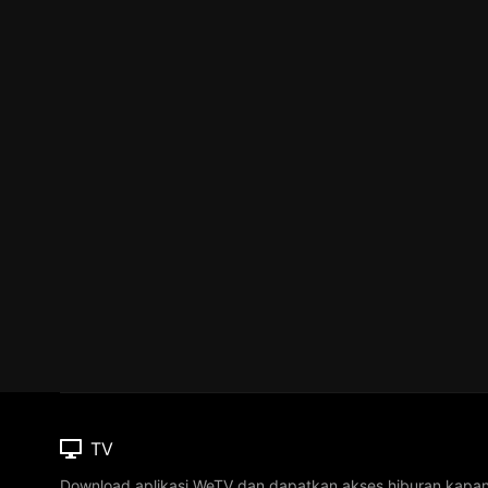
TV
Download aplikasi WeTV dan dapatkan akses hiburan kapa