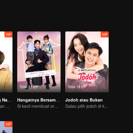
i tunangannya!
VIP
VIP
Total 31 EP
Total 19 EP
Asistenku yang Nakal
Hangatnya Bersamamu
Jodoh atau Bukan
Berkencan dengan Sang Idola
Si kecil membuat orang tua palsu jadi nyata
Galau pilih jodoh di kota kecil
VIP