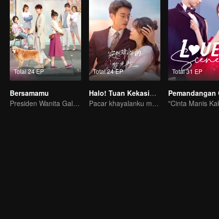
Total 24 EP
Total 24 EP
Total 31 EP
Bersamamu
Halo! Tuan Kekasihku
Pemandangan 
Presiden Wanita Galak Menggoda Anak Muda Sombong
Pacar khayalanku muncul di dunia nyata