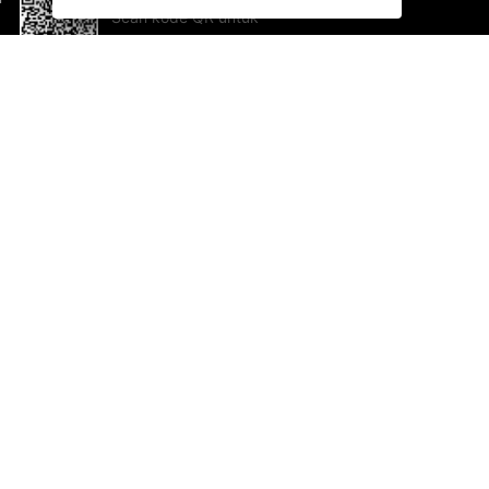
Scan kode QR untuk
mengunduh sekarang!
Bantuan dan Umpan Balik
Te
Saran
Ka
Ik
Al
ted.