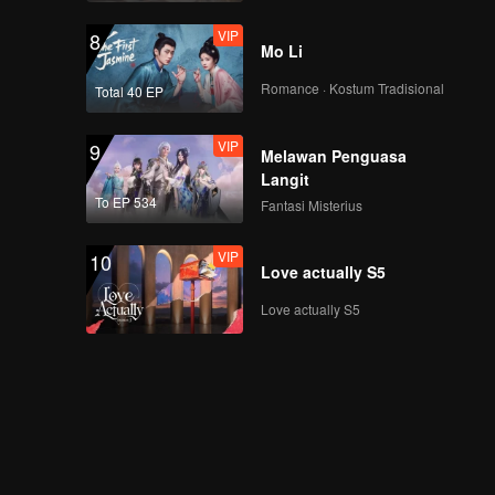
VIP
8
Mo Li
Romance · Kostum Tradisional
Total 40 EP
VIP
9
Melawan Penguasa
Langit
To EP 534
Fantasi Misterius
VIP
10
Love actually S5
Love actually S5