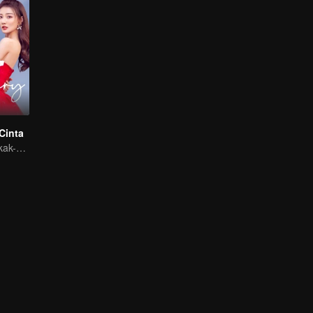
Cinta
"Cinta Manis Kakak-Adik Xu Lu dan Lin Yi"