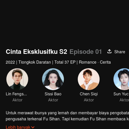
Cinta Eksklusifku S2
Episode 01
Share
2022
|
Tiongkok Daratan
|
Total 37 EP
|
Romance · Cerita
Lin Fengsong
Aktor
Untuk merawat ibunya yang lemah dan membayar biaya pengobatan,
pengusaha terkenal Fu Sihan. Tapi kemudian Fu Sihan membaca k
perusahaan komik. Untuk menghindari tanggung jawab, Yun Xiang
Lebih banyak