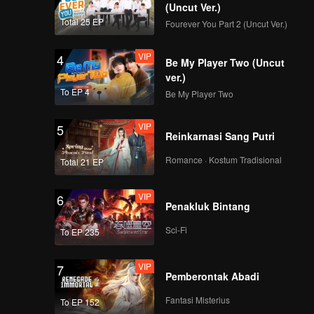
(Uncut Ver.)
Total 25 EP
Fourever You Part 2 (Uncut Ver.)
VIP
4
Be My Player Two (Uncut
ver.)
To EP 4
Be My Player Two
VIP
5
Reinkarnasi Sang Putri
Romance · Kostum Tradisional
Total 21 EP
VIP
6
Penakluk Bintang
Sci-Fi
To EP 235
VIP
7
Pemberontak Abadi
Fantasi Misterius
To EP 152