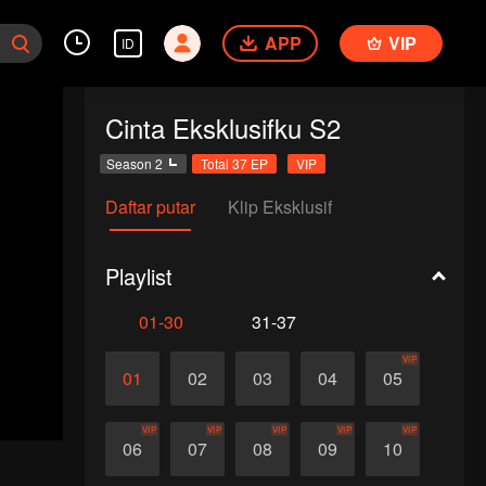
APP
VIP
ID
Cinta Eksklusifku S2
Season 2
Total 37 EP
VIP
Daftar putar
Klip Eksklusif
Playlist
01-30
31-37
VIP
01
02
03
04
05
VIP
VIP
VIP
VIP
VIP
06
07
08
09
10