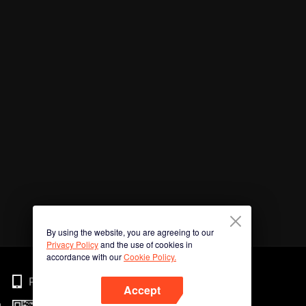
By using the website, you are agreeing to our
Privacy Policy
and the use of cookies in
accordance with our
Cookie Policy.
Phone
Accept
n