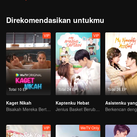
tapi mengajukan syarat yang sulit dipercaya: berpura-pura menjad
Direkomendasikan untukmu
VIP
VIP
Total 10 EP
Total 24 EP
Total 26 EP
Kaget Nikah
Kaptenku Hebat
Bisakah Mereka Bertahan dari Ultimatum Pernikahan?
Jenius Basket Berubah Gender Mencari Cinta Sejati
VIP
WeTV Only