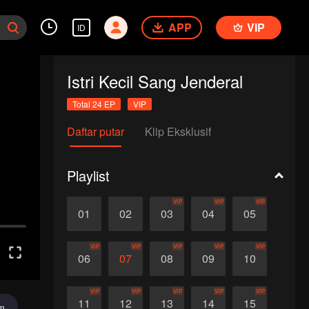
APP
VIP
ID
Istri Kecil Sang Jenderal
Total 24 EP
VIP
Daftar putar
Klip Eksklusif
Playlist
VIP
VIP
VIP
01
02
03
04
05
VIP
VIP
VIP
VIP
VIP
06
07
08
09
10
VIP
VIP
VIP
VIP
VIP
11
12
13
14
15