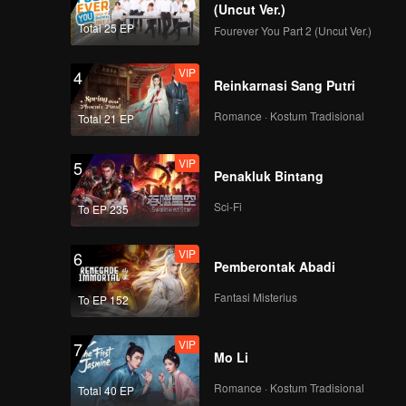
(Uncut Ver.)
Total 25 EP
Fourever You Part 2 (Uncut Ver.)
VIP
4
Reinkarnasi Sang Putri
Romance · Kostum Tradisional
Total 21 EP
VIP
5
Penakluk Bintang
Sci-Fi
To EP 235
VIP
6
Pemberontak Abadi
Fantasi Misterius
To EP 152
VIP
7
Mo Li
Romance · Kostum Tradisional
Total 40 EP