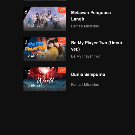
VIP
8
Melawan Penguasa
Langit
To EP 533
Fantasi Misterius
VIP
9
Be My Player Two (Uncut
ver.)
To EP 4
Be My Player Two
VIP
10
Dunia Sempurna
Fantasi Misterius
To EP 281