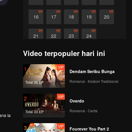
VIP
VIP
VIP
VIP
VIP
16
17
18
19
20
VIP
VIP
VIP
VIP
21
22
23
24
Video terpopuler hari ini
VIP
1
Dendam Seribu Bunga
Romance · Kostum Tradisional
Total 36 EP
VIP
2
Overdo
Romance · Cerita
Total 33 EP
ana ia
VIP
3
Fourever You Part 2