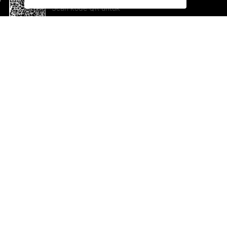
Scan kode QR untuk
mengunduh sekarang!
Bantuan dan Umpan Balik
Te
Saran
Ka
Ik
Al
ted.