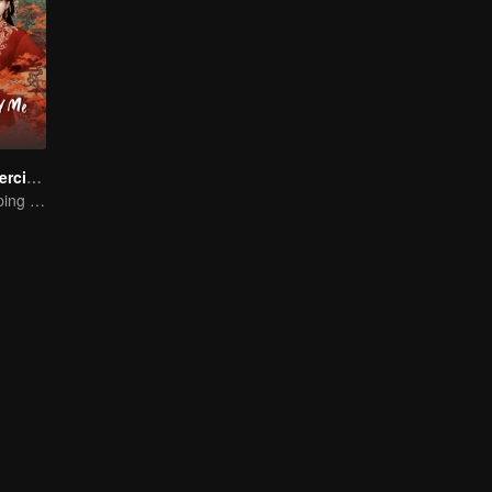
Suami Meraja Tercinta
Wanita Pendamping yang Mengubah Nasib Menjadi Permaisuri