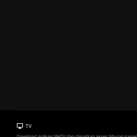
TV
Download aplikasi WeTV dan dapatkan akses hiburan kapa