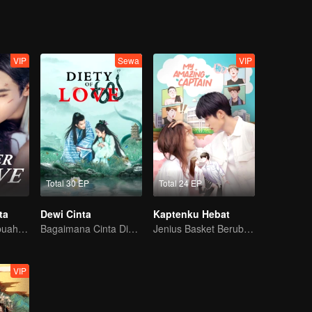
VIP
Sewa
VIP
Total 30 EP
Total 24 EP
ta
Dewi Cinta
Kaptenku Hebat
Berawal dari sebuah ciuman
Bagaimana Cinta Dimulai dan Menjadi Obsesi
Jenius Basket Berubah Gender Mencari Cinta Sejati
VIP