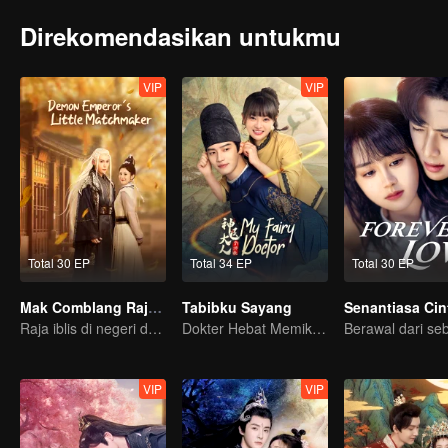
Direkomendasikan untukmu
VIP
VIP
Total 30 EP
Total 34 EP
Total 30 EP
Mak Comblang Raja Iblis
Tabibku Sayang
Senantiasa Cin
Raja iblis di negeri dongeng perlu dicomblangin
Dokter Hebat Memikat Gadis Imut
VIP
VIP