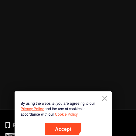
By using the website, you are agreeing to our
Privacy Policy
and the use of cookies in
accordance with our
Cookie Policy.
Phone
Accept
n