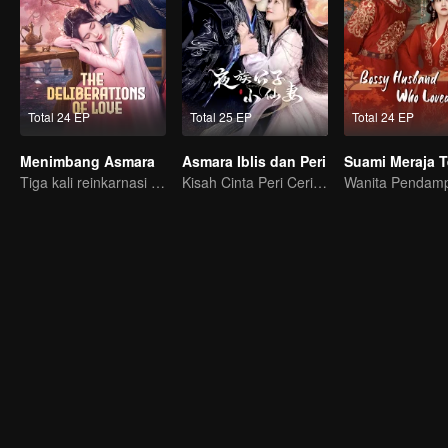
Total 24 EP
Total 25 EP
Total 24 EP
Menimbang Asmara
Asmara Iblis dan Peri
Tiga kali reinkarnasi dalam hidup Qing Qing!
Kisah Cinta Peri Ceria dan Iblis Berwajah Dingin