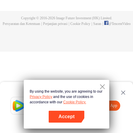
mengenal berbagai jenis manusia, serta mengalami segala macam
petualangan penuh liku. Ini cerita tentang kehidupan yang akhirnya berjalan
pada tempatnya. Di ujung, dia akan menjadi lebih dari sekedar kaisar, tapi
Copyright © 2016-
2026
Image Future Investment (HK) Limited.
juga penjaga seluruh benua.
Persyaratan dan Ketentuan
|
Perjanjian privasi
|
Cookie Policy
|
Saran
|
@
TencentVideo
By using the website, you are agreeing to our
Privacy Policy
and the use of cookies in
accordance with our
Cookie Policy.
Tencent Video
Buka App
Tonton lebih banyak
Accept
Jika gagal, ulangi
Tekan di sini
lagi
Buka App