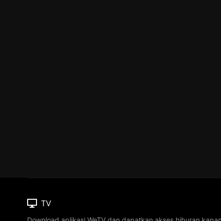
TV
Download aplikasi WeTV dan dapatkan akses hiburan kapa