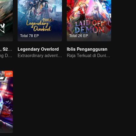
Total 78 EP
Total 26 EP
Dinasti Giok S1, S2, S3
Legendary Overlord
Iblis Pengangguran
Kebangkitan Sang Dewa, Awal dari Akhir Dunia!
Extraordinary adventure, a teenager reborn from adversity.
Raja Terkuat di Dunia Iblis Tiba-tiba di PHK?
VIP