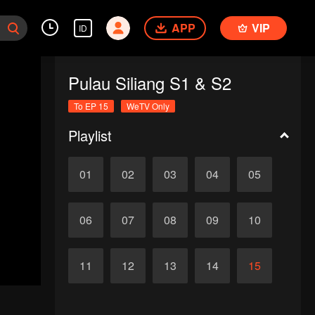
APP
VIP
ID
Pulau Siliang S1 & S2
To EP 15
WeTV Only
Playlist
01
02
03
04
05
06
07
08
09
10
11
12
13
14
15