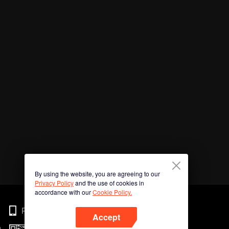
By using the website, you are agreeing to our
Privacy Policy
and the use of cookies in
accordance with our
Cookie Policy.
Phone
Accept
n