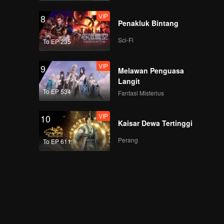
VIP
8
Penakluk Bintang
Sci-Fi
To EP 235
VIP
9
Melawan Penguasa
Langit
To EP 534
Fantasi Misterius
VIP
10
Kaisar Dewa Tertinggi
Perang
To EP 611