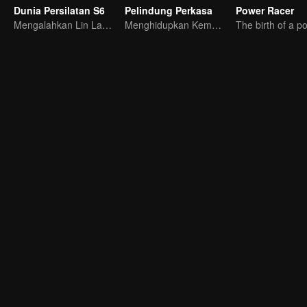
Dunia Persilatan S6
Pelindung Perkasa
Power Racer
Mengalahkan Lin Langtian, meraih gelar juara.
Menghidupkan Kembali Legenda Sui-Tang!