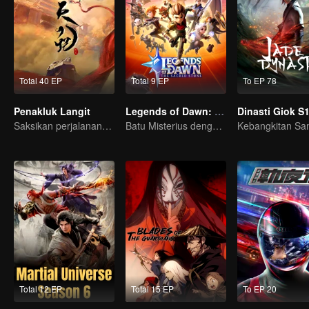
Total 40 EP
Total 9 EP
To EP 78
Penakluk Langit
Legends of Dawn: Batu Bertuah
Saksikan perjalanannya dari manusia biasa jadi Dewa abadi!
Batu Misterius dengan Kekuatan Dahsyat
Total 12 EP
Total 15 EP
To EP 20