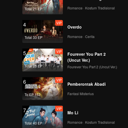
Romance · Kostum Tradisional
Total 21 EP
VIP
4
Overdo
Romance · Cerita
Total 33 EP
VIP
5
Fourever You Part 2
(Uncut Ver.)
Total 25 EP
Fourever You Part 2 (Uncut Ver.)
VIP
6
Pemberontak Abadi
Fantasi Misterius
To EP 152
VIP
7
Mo Li
Romance · Kostum Tradisional
Total 40 EP