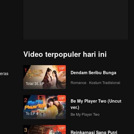
Video terpopuler hari ini
VIP
1
Dendam Seribu Bunga
keras
Romance · Kostum Tradisional
Total 36 EP
VIP
2
Be My Player Two (Uncut
ver.)
To EP 4
Be My Player Two
VIP
3
Reinkarnasi Sang Putri