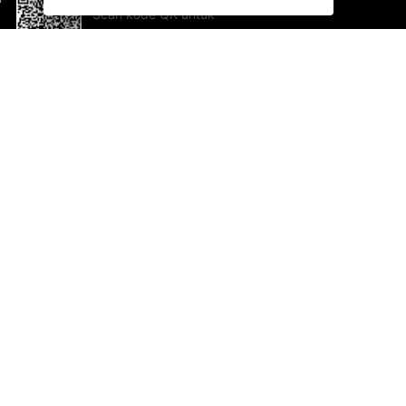
Scan kode QR untuk
mengunduh sekarang!
Bantuan dan Umpan Balik
Te
Saran
Ka
Ik
Al
ted.