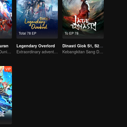
Total 78 EP
To EP 78
guran
Legendary Overlord
Dinasti Giok S1, S2, S3
Raja Terkuat di Dunia Iblis Tiba-tiba di PHK?
Extraordinary adventure, a teenager reborn from adversity.
Kebangkitan Sang Dewa, Awal dari Akhir Dunia!
VIP