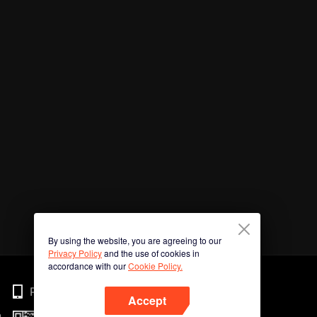
By using the website, you are agreeing to our
Privacy Policy
and the use of cookies in
accordance with our
Cookie Policy.
Phone
Accept
n