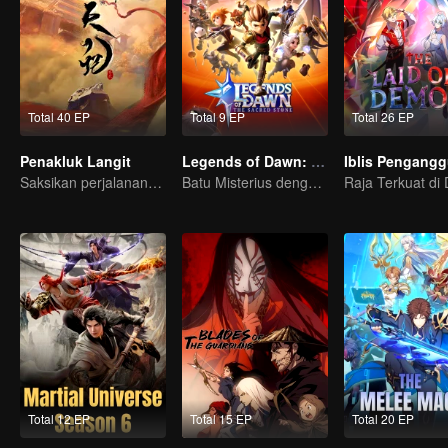
Total 40 EP
Total 9 EP
Total 26 EP
Penakluk Langit
Legends of Dawn: Batu Bertuah
Iblis Pengang
Saksikan perjalanannya dari manusia biasa jadi Dewa abadi!
Batu Misterius dengan Kekuatan Dahsyat
Total 12 EP
Total 15 EP
Total 20 EP