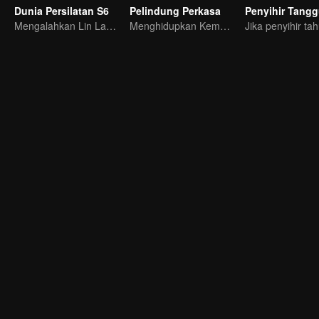
Dunia Persilatan S6
Pelindung Perkasa
Penyihir Tang
Mengalahkan Lin Langtian, meraih gelar juara.
Menghidupkan Kembali Legenda Sui-Tang!