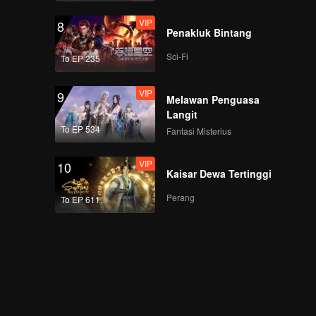
VIP
8
Penakluk Bintang
Sci-Fi
To EP 235
VIP
9
Melawan Penguasa
Langit
To EP 534
Fantasi Misterius
VIP
10
Kaisar Dewa Tertinggi
Perang
To EP 611