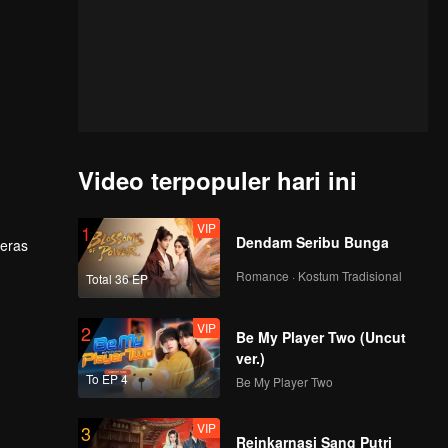
Video terpopuler hari ini
VIP
1
Dendam Seribu Bunga
keras
Romance · Kostum Tradisional
Total 36 EP
VIP
2
Be My Player Two (Uncut
ver.)
To EP 4
Be My Player Two
VIP
3
Reinkarnasi Sang Putri