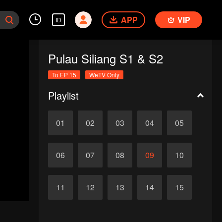
APP
VIP
ID
Pulau Siliang S1 & S2
To EP 15
WeTV Only
Playlist
01
02
03
04
05
06
07
08
09
10
11
12
13
14
15