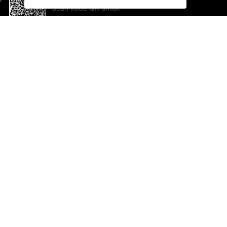
Scan kode QR untuk
mengunduh sekarang!
Bantuan dan Umpan Balik
Te
Saran
Ka
Ik
Al
ted.