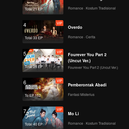
Romance · Kostum Tradisional
Total 21 EP
VIP
4
Overdo
Romance · Cerita
Total 33 EP
VIP
5
Fourever You Part 2
(Uncut Ver.)
Total 25 EP
Fourever You Part 2 (Uncut Ver.)
VIP
6
Pemberontak Abadi
Fantasi Misterius
To EP 152
VIP
7
Mo Li
Romance · Kostum Tradisional
Total 40 EP