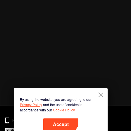
By using the website, you are agreeing to our
Privacy Policy
and the use of cookies in
accordance with our
Cookie Policy.
Phone
Accept
n