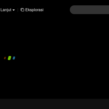
Lanjut
|
Eksplorasi
480P
1.0X
ID
Masuk
Ikut diskusi komentar
Kir