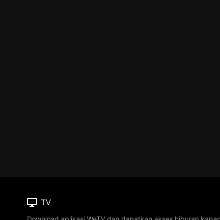
TV
Download aplikasi WeTV dan dapatkan akses hiburan kapa