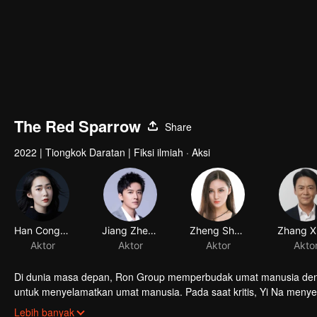
The Red Sparrow
Share
2022
|
Tiongkok Daratan
|
Fiksi ilmiah · Aksi
Han Congcong
Jiang Zhenhao
Zheng Shuxian
Aktor
Aktor
Aktor
Akto
Di dunia masa depan, Ron Group memperbudak umat manusia dengan
untuk menyelamatkan umat manusia. Pada saat kritis, Yi Na menyer
kemudian, Yi Ni tumbuh kuat dan menghadapi Ron Group. Berhasil
Lebih banyak