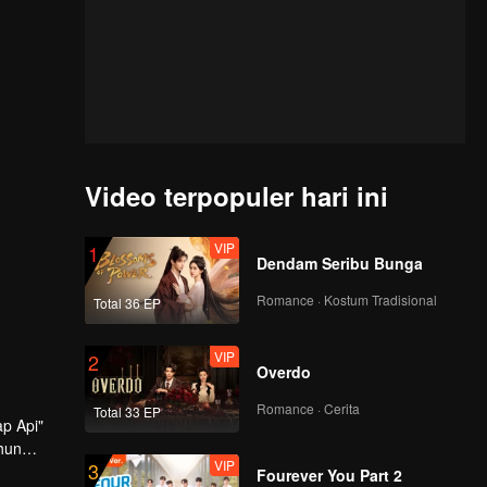
Video terpopuler hari ini
VIP
1
Dendam Seribu Bunga
Romance · Kostum Tradisional
Total 36 EP
VIP
2
Overdo
Romance · Cerita
Total 33 EP
p Api"
ahun
VIP
3
Fourever You Part 2