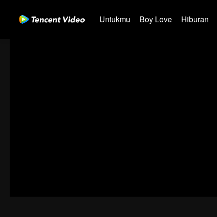
Untukmu
Boy Love
Hiburan
00:00:00
/
01:17:27