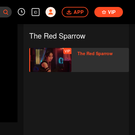
APP
VIP
ID
The Red Sparrow
VIP
The Red Sparrow
im