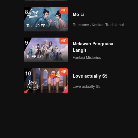
VIP
8
Mo Li
Romance · Kostum Tradisional
Total 40 EP
VIP
9
Melawan Penguasa
Langit
To EP 534
Fantasi Misterius
VIP
10
Love actually S5
Love actually S5