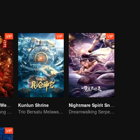
VIP
VIP
VIP
Journey to the West: The Helltown of Heaven
Kunlun Shrine
Nightmare Spirit Snake Record
Cerita baru tentang perjalanan ke barat akan segera tayang!
Trio Bersatu Melawan Misteri Kunlun
Dreamwalking Serpent and the Sword Immortal's Past
VIP