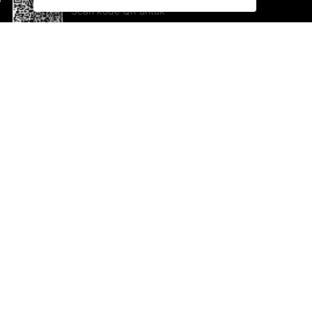
Scan kode QR untuk
mengunduh sekarang!
Bantuan dan Umpan Balik
Te
Saran
Ka
Ik
Al
ted.