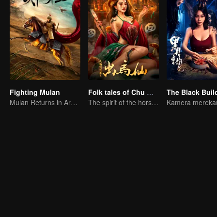
Fighting Mulan
Folk tales of Chu Maxian
The Black Buil
Mulan Returns in Armor and Wreaks Havoc
The spirit of the horse sacrifices a young girl to pray for immortality