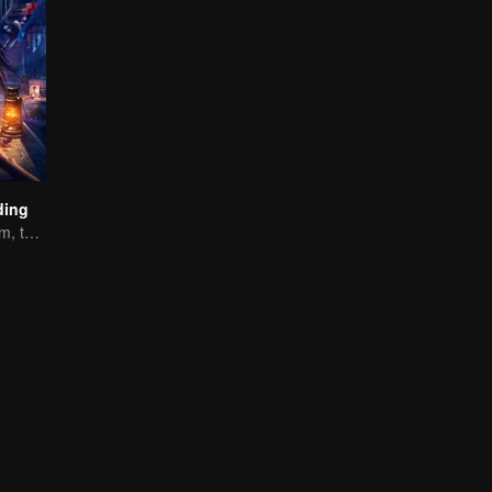
ding
Kamera merekam, tapi teriakan itu nyata.