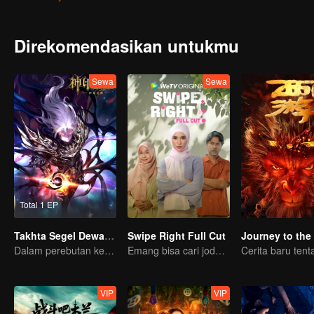
Direkomendasikan untukmu
Sewa
Sewa
Total 1 EP
Takhta Segel Dewa The Movie : Dewa Tanpa Mahkota
Swipe Right Full Cut
Dalam perebutan kekuasaan ini siapa kah yang akan menang?
Emang bisa cari jodoh lewat aplikasi?
VIP
VIP