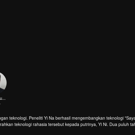
layar
Zhang Xuanmo
r
 teknologi. Peneliti Yi Na berhasil mengembangkan teknologi "Saya
ahkan teknologi rahasia tersebut kepada putrinya, Yi Ni. Dua puluh t
kah ia menyelamatkan manusia dari jeratan Ron Group?