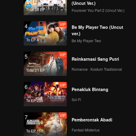
(Uncut Ver.)
Total 25 EP
Fourever You Part 2 (Uncut Ver.)
VIP
4
Be My Player Two (Uncut
ver.)
To EP 4
Be My Player Two
VIP
5
Reinkarnasi Sang Putri
Romance · Kostum Tradisional
Total 21 EP
VIP
6
Penakluk Bintang
Sci-Fi
To EP 235
VIP
7
Pemberontak Abadi
Fantasi Misterius
To EP 152