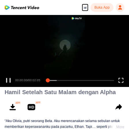
Buka App
id
00:00:00
/
00:02:05
Hamil Setelah Satu Malam dengan Alpha
“Aku Olivia, putri seorang Beta. Aku merencanakan selama sebulan untuk
memberikan keperawananku pada pacarku, Ethan. Tapi… seperti plot klise
More