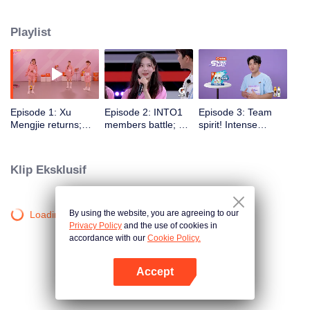
generasi terbaru. Acara ini menampilkan para superstar yang melalui
berbagai pelatihan dan kompetisi olahraga, untuk mempromosikan
Playlist
kebugaran dan gaya hidup sehat.
Episode 1: Xu
Episode 2: INTO1
Episode 3: Team
Mengjie returns;
members battle; Xu
spirit! Intense
Lang Ping gives
Mengjie's 6-second
obstacle course
Zhang Jiayuan a
rope skipping rocks
challenges
thumbs-up
Klip Eksklusif
By using the website, you are agreeing to our
Loading…
Privacy Policy
and the use of cookies in
accordance with our
Cookie Policy.
Accept
Buka App