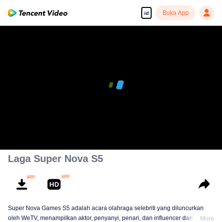
Buka App
id
Laga Super Nova S5
Super Nova Games S5 adalah acara olahraga selebriti yang diluncurkan
oleh WeTV, menampilkan aktor, penyanyi, penari, dan influencer dari
More