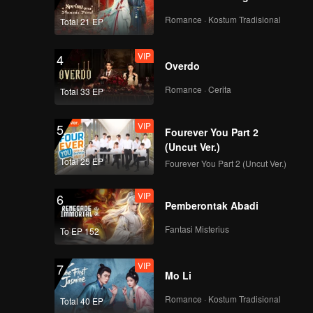
u hal
VIP
EP04A: Main Api
a.
Romance · Kostum Tradisional
Total 21 EP
VIP
4
Overdo
VIP
EP04B: Main Api
Romance · Cerita
Total 33 EP
VIP
5
Fourever You Part 2
VIP
(Uncut Ver.)
EP05A: Main Api
Total 25 EP
Fourever You Part 2 (Uncut Ver.)
VIP
6
Pemberontak Abadi
VIP
EP05B: Main Api
Fantasi Misterius
To EP 152
VIP
7
Mo Li
VIP
EP06A: Main Api
Romance · Kostum Tradisional
Total 40 EP