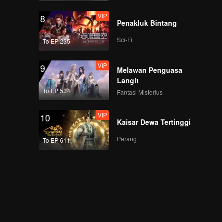
VIP
8
Penakluk Bintang
VIP
EP06B: Main Api
Sci-Fi
To EP 235
VIP
9
Melawan Penguasa
VIP
Langit
EP07A: Main Api
To EP 534
Fantasi Misterius
VIP
10
Kaisar Dewa Tertinggi
VIP
EP07B: Main Api
Perang
To EP 611
VIP
EP08A: Main Api