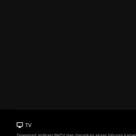
TV
Download aplikasi WeTV dan dapatkan akses hiburan kapa