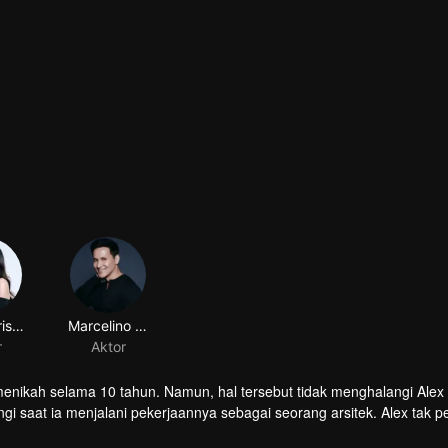
layar
Audi Marissa
Marcelino Lefrandt
r
Aktor
menikah selama 10 tahun. Namun, hal tersebut tidak menghalangi Alex
i saat ia menjalani pekerjaannya sebagai seorang arsitek. Alex tak p
leh karisma dan ketampanannya. Namun, saat Alex berjumpa dengan N