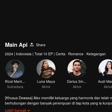
Main Api
Share
2024
|
Indonesia
|
Total 10 EP
|
Cerita · Romance · Ketegangan
Rizal Mantovani
Luna Maya
Darius Sinathrya
Sutradara
Aktor
Aktor
Akto
[Khusus Dewasa] Alex memiliki keluarga yang harmonis dan telah 
berhubungan dengan banyak perempuan di tiap kota yang ia kunjung
gagal untuk membuat setiap perempuan yang ia jumpai terpana o
Lebih banyak