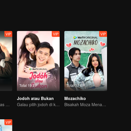
ka, Alex menantang dirinya sendiri untuk memenangkan hati Nadine. Sat
 ke dalam urusan berbahaya yang mengancam hidup Alex dan keluargany
VIP
VIP
VIP
Total 19 EP
Total 17 EP
Jodoh atau Bukan
Mozachiko
Cinta Tak Terbalas Masa Kecil
Galau pilih jodoh di kota kecil
Bisakah Moza Menaklukkan Hati Chiko?
VIP