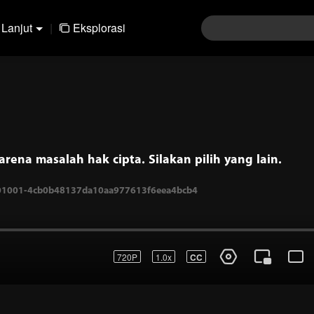
Lanjut
|
Eksplorasi
arena masalah hak cipta. Silakan pilih yang lain.
720P
1.0x
CC
001001-4cb0b48137da10aa977613f6eea4bcb4
Masuk
Ikut diskusi komentar
Kir