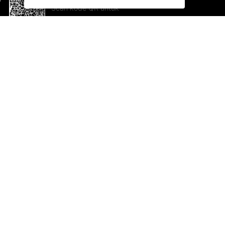
Scan kode QR untuk
mengunduh sekarang!
Bantuan dan Umpan Balik
Te
Saran
Ka
Ik
Al
ted.