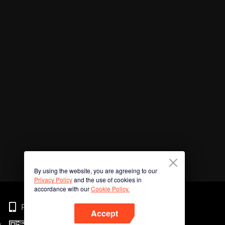
By using the website, you are agreeing to our
Privacy Policy
and the use of cookies in
accordance with our
Cookie Policy.
Phone
Accept
n