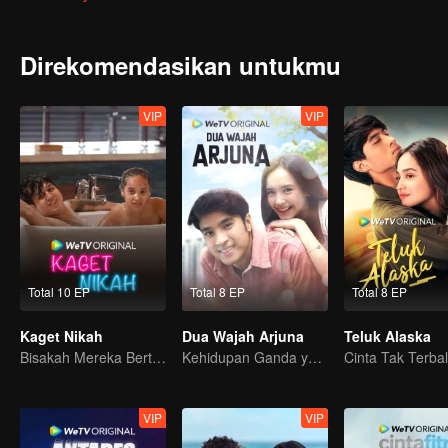
dan mengetahui jika ia adalah istri dari seorang investor terkemu
yang tak ia ketahui, keputusannya tersebut justru menjerat Alex
Direkomendasikan untukmu
VIP
VIP
Total 10 EP
Total 8 EP
Total 8 EP
Kaget Nikah
Dua Wajah Arjuna
Teluk Alaska
Bisakah Mereka Bertahan dari Ultimatum Pernikahan?
Kehidupan Ganda yang Rumit
VIP
VIP