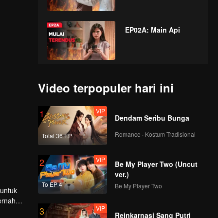
EP02A: Main Api
EP02B: Main Api
Video terpopuler hari ini
VIP
1
Dendam Seribu Bunga
VIP
EP03A: Main Api
Romance · Kostum Tradisional
Total 36 EP
VIP
2
Be My Player Two (Uncut
VIP
ver.)
EP03B: Main Api
To EP 4
Be My Player Two
 untuk
ernah
VIP
3
adine
Reinkarnasi Sang Putri