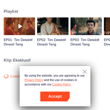
dari Dalisi bersama Lin Xiaoran dan ksatria pengembara Shen Qiuwan,
bersama membuat tim investigasi untuk menyelediki kasus-kasus misterius,
Playlist
apakah mereka berhasil mengungkap kebenaran?
VIP
VIP
EP01: Tim Detektif
EP02: Tim Detektif
EP03: Tim Detektif
EP0
Dinasti Tang
Dinasti Tang
Dinasti Tang
Din
Klip Eksklusif
By using the website, you are agreeing to our
Loading…
Privacy Policy
and the use of cookies in
accordance with our
Cookie Policy.
Accept
Buka App