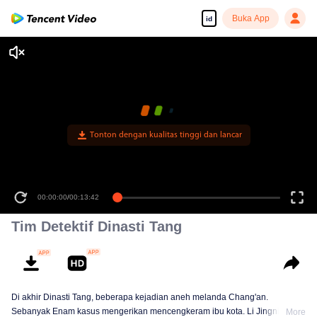
Buka App
id
Tonton dengan kualitas tinggi dan lancar
00:00:00
/
00:13:42
Tim Detektif Dinasti Tang
Di akhir Dinasti Tang, beberapa kejadian aneh melanda Chang'an.
Sebanyak Enam kasus mengerikan mencengkeram ibu kota. Li Jingnian
More