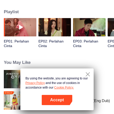
Mereka dengan tekun mengejar impian mereka, tetap berdedikasi meskipun
dihadapkan pada tantangan. Melalui ketekunan dan kepercayaan pada
Playlist
kemampuan diri, mereka akhirnya memetik imbalan yang layak didapatkan
di industri yang mereka geluti.
EP01: Perlahan
EP02: Perlahan
EP03: Perlahan
EP0
Cinta
Cinta
Cinta
Cin
You May Like
By using the website, you are agreeing to our
Senantiasa Cinta
Privacy Policy
and the use of cookies in
accordance with our
Cookie Policy.
Accept
Put Your Head On My Shoulder (Eng Dub)
Buka App