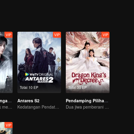
VIP
VIP
VIP
Total 10 EP
Total 30 EP
Tari Pedang Denganmu
Antares S2
Pendamping Pilihan Raja Naga
Menyamar untuk membunuh
Kedatangan Pendatang Pembawa Kekacauan
Dua jiwa pemberani yang menolak takdir, bersatu untuk mengubah dunia.
VIP