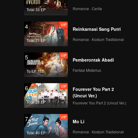
Romance · Cerita
Total 33 EP
VIP
4
Reinkarnasi Sang Putri
Romance · Kostum Tradisional
Total 21 EP
VIP
5
Pemberontak Abadi
Fantasi Misterius
To EP 152
VIP
6
Fourever You Part 2
(Uncut Ver.)
Total 25 EP
Fourever You Part 2 (Uncut Ver.)
VIP
7
Mo Li
Romance · Kostum Tradisional
Total 40 EP