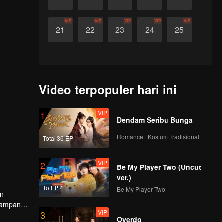
VIP
VIP
VIP
VIP
VIP
21
22
23
24
25
Video terpopuler hari ini
VIP
1
Dendam Seribu Bunga
Romance · Kostum Tradisional
Total 36 EP
VIP
2
Be My Player Two (Uncut
ver.)
To EP 4
Be My Player Two
an
 tampan.
VIP
3
Overdo