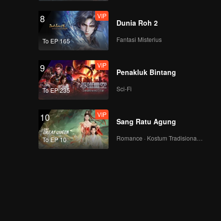
VIP
8
Dunia Roh 2
Fantasi Misterius
To EP 165
VIP
9
Penakluk Bintang
Sci-Fi
To EP 235
VIP
10
Sang Ratu Agung
Romance · Kostum Tradisional · Fantasi
To EP 10