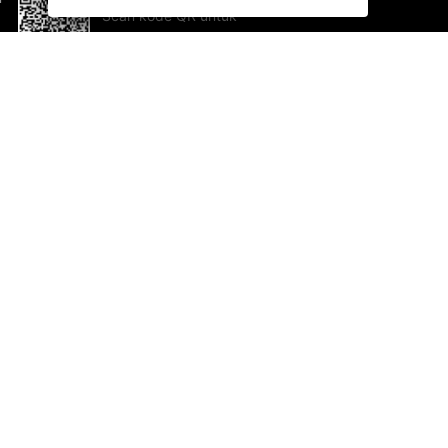
Scan kode QR untuk
mengunduh sekarang!
Bantuan dan Umpan Balik
Te
Saran
Ka
Ik
Al
ted.