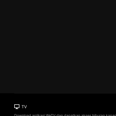
TV
Download aplikasi WeTV dan dapatkan akses hiburan kapa