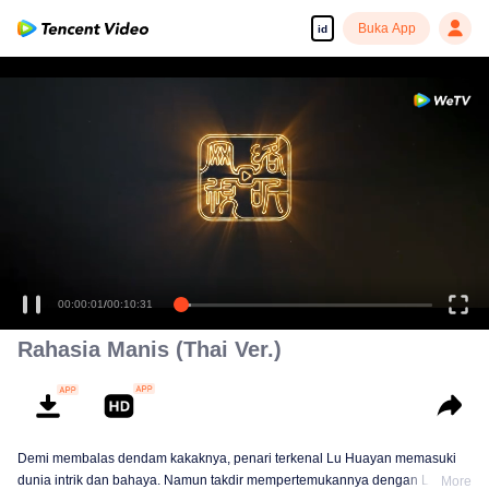
Buka App
id
00:00:01
/
00:10:31
Rahasia Manis (Thai Ver.)
Demi membalas dendam kakaknya, penari terkenal Lu Huayan memasuki
dunia intrik dan bahaya. Namun takdir mempertemukannya dengan Li
More