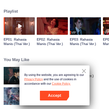
Motong, pria dari dunia lain yang ditakdirkan untuk membunuhnya. Saat
kebenaran terungkap, mereka mendapati bahwa cinta di antara mereka
Playlist
telah terjalin sejak kehidupan sebelumnya—cinta yang indah, tapi berujung
tragis.
VIP
VIP
EP01: Rahasia
EP02: Rahasia
EP03: Rahasia
EP0
Manis (Thai Ver.)
Manis (Thai Ver.)
Manis (Thai Ver.)
Man
You May Like
By using the website, you are agreeing to our
Love Beyond The Curse (Thai Ver.)
Privacy Policy
and the use of cookies in
accordance with our
Cookie Policy.
Accept
Perjanjian Dua Jiwa (Thai. Ver.)
Buka App