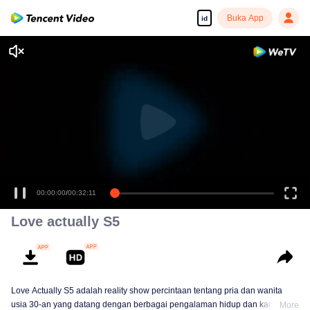
Buka App
id
00:00:00
/
00:32:11
Love actually S5
Love Actually S5 adalah reality show percintaan tentang pria dan wanita
usia 30-an yang datang dengan berbagai pengalaman hidup dan karier.
More