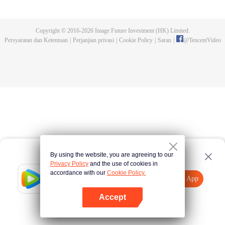
yang masih sangat lucu, dan munculnya karakter baru.
Copyright © 2016-
2026
Image Future Investment (HK) Limited.
Persyaratan dan Ketentuan
|
Perjanjian privasi
|
Cookie Policy
|
Saran
|
@
TencentVideo
By using the website, you are agreeing to our
Privacy Policy
and the use of cookies in
accordance with our
Cookie Policy.
Tencent Video
Buka App
Tonton lebih banyak
Accept
Jika gagal, ulangi
Tekan di sini
lagi
Buka App