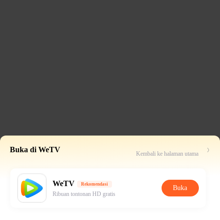
Buka di WeTV
Kembali ke halaman utama
WeTV
Rekomendasi
Buka
Ribuan tontonan HD gratis