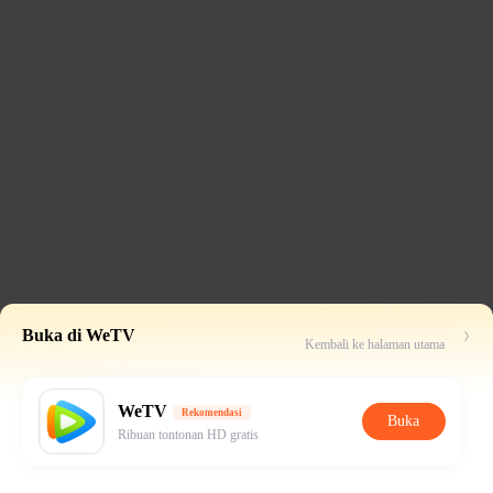
Buka di WeTV
Kembali ke halaman utama
WeTV
Rekomendasi
Buka
Ribuan tontonan HD gratis