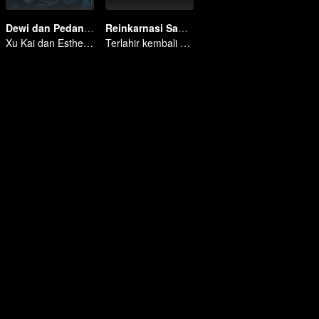
Dewi dan Pedang Kesatria
Reinkarnasi Sang Phoenix
Xu Kai dan Esther Yu terjebak takdir percintaan dan reinkarnasi
Terlahir kembali bersama dengan musuhnya, bisakah dia membalaskan dendamnya?