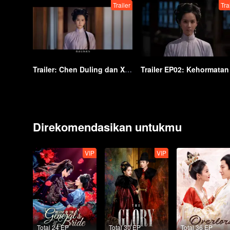
Trailer
Tra
Trailer: Chen Duling dan Xin Yunlai berjuang demi mengungkap kebenaran tersembunyi! | The Glory
Direkomendasikan untukmu
VIP
VIP
Total 24 EP
Total 30 EP
Total 36 EP