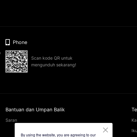
Phone
n
Scan kode QR untuk
mengunduh sekarang!
Bantuan dan Umpan Balik
Te
Saran
Ka
Ik
By using the website, you are agreeing to our