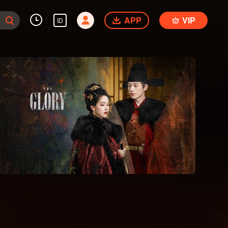
APP
VIP
ID