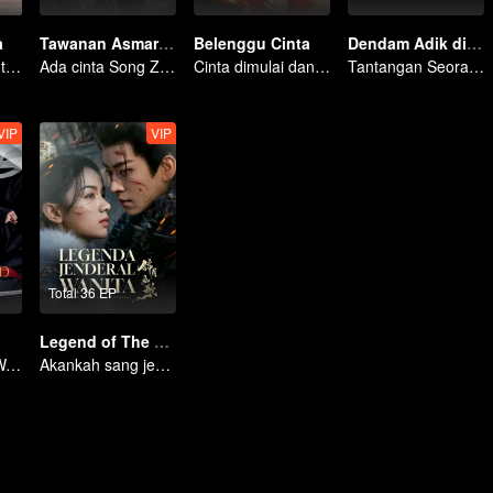
a
Tawanan Asmara (English Ver.)
Belenggu Cinta
Dendam Adik di Istana
Petualangan Cinta Si Pengembara: Pengejaran Sang Kekasih
Ada cinta Song Zu'er & Liu Yuning di tengah perseteruan keluarga
Cinta dimulai dan diakhiri di istana
Tantangan Seorang Gadis Demi Membalas Dendam!
VIP
VIP
Total 36 EP
Legend of The Female General (English Ver.)
Xiao Zhan dan Wang Yibo memimpin kelompok bintang berwajah ganteng dan cantik
Akankah sang jendral perempuan memenangkan pertempuran?