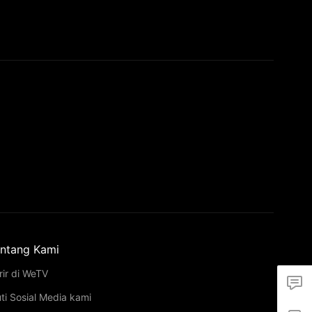
ntang Kami
rir di WeTV
uti Sosial Media kami