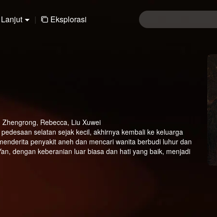
Lanjut
|
Eksplorasi
en Zhengrong, Rebecca, Liu Xuwei
pedesaan selatan sejak kecil, akhirnya kembali ke keluarga
 menderita penyakit aneh dan mencari wanita berbudi luhur dan
, dengan keberanian luar biasa dan hati yang baik, menjadi
jatuh cinta melalui berbagai ujian, bisakah Han Yan berdamai dan