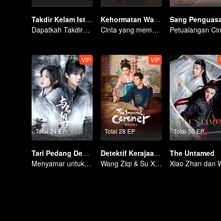
Takdir Kelam Istri Jenderal
Kehormatan Wanita (English Ver.)
Sang Penguas
Dapatkah Takdirnya Berubah Setelah Perubahan Muka?
Cinta yang memberikan hangatnya keluarga
VIP
VIP
Total 24 EP
Total 28 EP
Total 50 EP
Tari Pedang Denganmu
Detektif Kerajaan S2
The Untamed
Menyamar untuk membunuh
Wang Ziqi & Su Xiaotong jatuh cinta saat pecahkan kasus