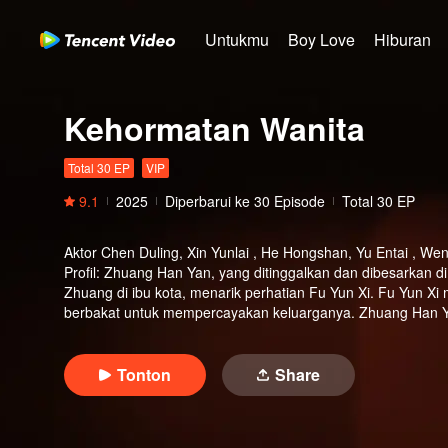
Untukmu
Boy Love
Hiburan
Kehormatan Wanita
Total 30 EP
VIP
9.1
2025
Diperbarui ke
30
Episode
Total 30 EP
Aktor
Chen Duling, Xin Yunlai , He Hongshan, Yu Entai , W
Profil
:
Zhuang Han Yan, yang ditinggalkan dan dibesarkan di 
Zhuang di ibu kota, menarik perhatian Fu Yun Xi. Fu Yun Xi
berbakat untuk mempercayakan keluarganya. Zhuang Han Yan
pilihan idealnya. Saat Zhuang Han Yan dan Fu Yun Xi saling 
menemukan kembali ikatan keluarga yang hilang?
Tonton
Share