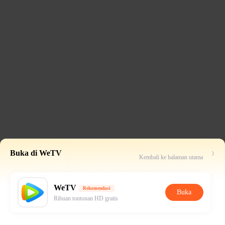
Buka di WeTV
Kembali ke halaman utama
WeTV
Rekomendasi
Buka
Ribuan tontonan HD gratis