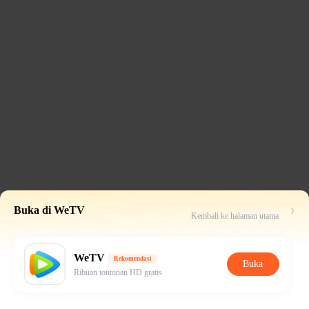
Buka di WeTV
Kembali ke halaman utama
WeTV
Rekomendasi
Buka
Ribuan tontonan HD gratis