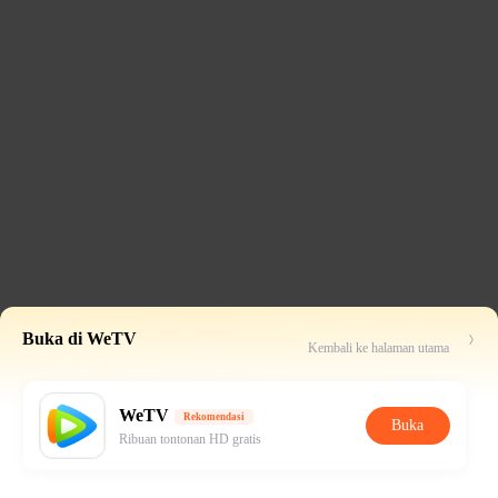
Buka di WeTV
Kembali ke halaman utama
WeTV
Rekomendasi
Buka
Ribuan tontonan HD gratis