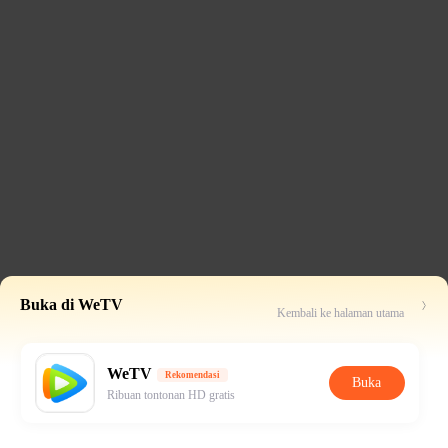
Buka di WeTV
Kembali ke halaman utama
WeTV
Rekomendasi
Buka
Ribuan tontonan HD gratis