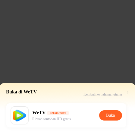
Buka di WeTV
Kembali ke halaman utama
WeTV
Rekomendasi
Buka
Ribuan tontonan HD gratis