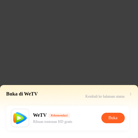
Buka di WeTV
Kembali ke halaman utama
WeTV
Rekomendasi
Buka
Ribuan tontonan HD gratis