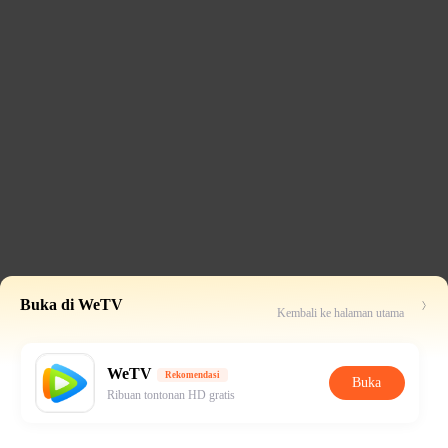
Buka di WeTV
Kembali ke halaman utama
WeTV
Rekomendasi
Buka
Ribuan tontonan HD gratis