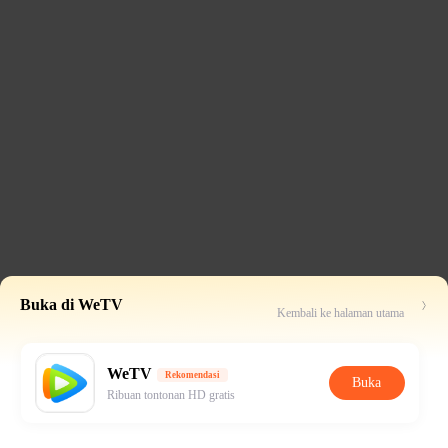
Buka di WeTV
Kembali ke halaman utama
WeTV
Rekomendasi
Buka
Ribuan tontonan HD gratis