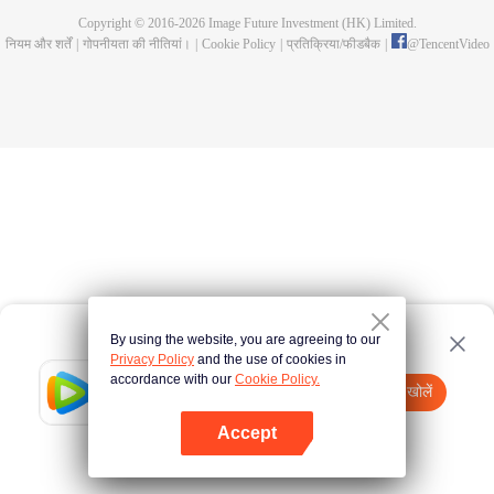
Copyright © 2016-
2026
Image Future Investment (HK) Limited.
नियम और शर्तें
|
गोपनीयता की नीतियां।
|
Cookie Policy
|
प्रतिक्रिया/फीडबैक
|
@
TencentVideo
By using the website, you are agreeing to our
Privacy Policy
and the use of cookies in
accordance with our
Cookie Policy.
Tencent Video
App खोलें
watch more contents
Accept
If fails,
click here
please to try again
App खोलें