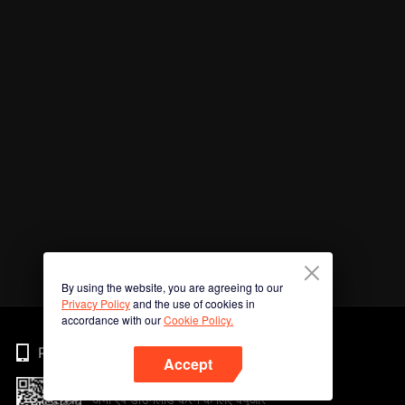
By using the website, you are agreeing to our
Privacy Policy
and the use of cookies in
accordance with our
Cookie Policy.
Phone
Accept
अभी ऐप डाउनलोड करने के लिए क्यूआर