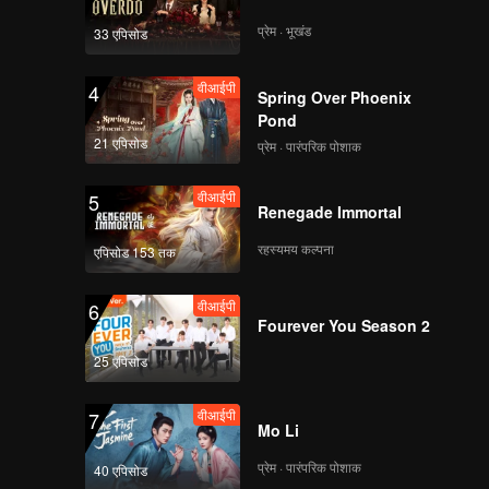
प्रेम · भूखंड
33 एपिसोड
वीआईपी
4
Spring Over Phoenix
Pond
21 एपिसोड
प्रेम · पारंपरिक पोशाक
वीआईपी
5
Renegade Immortal
रहस्यमय कल्पना
एपिसोड 153 तक
वीआईपी
6
Fourever You Season 2
25 एपिसोड
वीआईपी
7
Mo Li
प्रेम · पारंपरिक पोशाक
40 एपिसोड