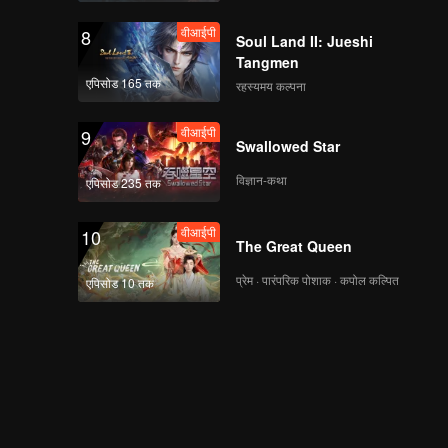
वीआईपी
8
Soul Land II: Jueshi
Tangmen
एपिसोड 165 तक
रहस्यमय कल्पना
वीआईपी
9
Swallowed Star
विज्ञान-कथा
एपिसोड 235 तक
वीआईपी
10
The Great Queen
प्रेम · पारंपरिक पोशाक · कपोल कल्पित
एपिसोड 10 तक