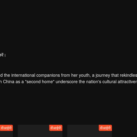
रें।
d the international companions from her youth, a journey that rekindl
h China as a "second home" underscore the nation's cultural attractiv
hip to the joy of reunion, and further to discussions of social issues 
वीआईपी
वीआईपी
वीआईपी