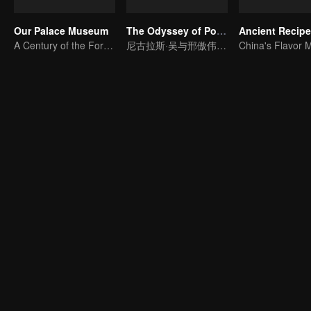
Our Palace Museum
The Odyssey of Poetic China
Ancient Recip
A Century of the Forbidden City in One Glance
尼古拉斯·吴与邢傲伟的探险之旅
China's Flavor 