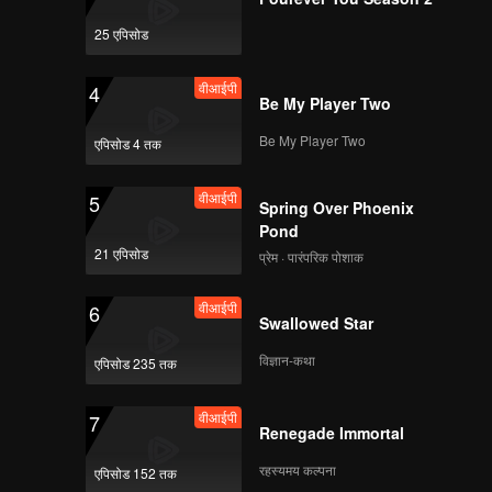
25 एपिसोड
वीआईपी
4
Be My Player Two
Be My Player Two
एपिसोड 4 तक
वीआईपी
5
Spring Over Phoenix
Pond
21 एपिसोड
प्रेम · पारंपरिक पोशाक
वीआईपी
6
Swallowed Star
विज्ञान-कथा
एपिसोड 235 तक
वीआईपी
7
Renegade Immortal
रहस्यमय कल्पना
एपिसोड 152 तक