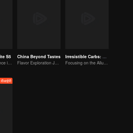
te S5
China Beyond Tastes
Irresistible Carbs: Tempting Food Collection
A Subtle Fragrance in Flavor
Flavor Exploration Journey of Chen Xiaoqing
Focusing on the Allure of Carbohydrate Staples
वीआईपी