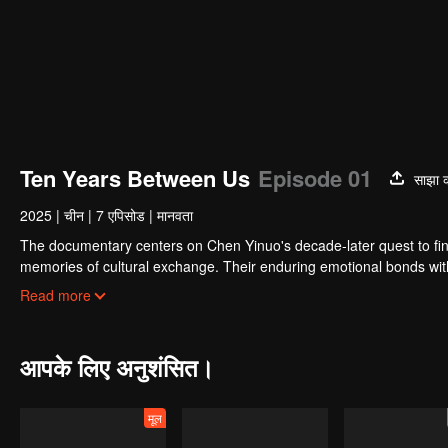
Ten Years Between Us
Episode 01
साझा क
2025
|
चीन
|
7 एपिसोड
|
मानवता
The documentary centers on Chen Yinuo's decade-later quest to fin
memories of cultural exchange. Their enduring emotional bonds wit
developmental impact. From cherished memories of kinship and friends
Read more
generation gap, the disparity between ideals and reality, and...
आपके लिए अनुशंसित।
मूल