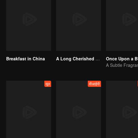
Breakfast in China
A Long Cherished Dream
Once Upon a Bi
मूल
वीआईपी