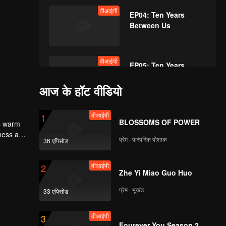
वीआईपी
EP04: Ten Years
Between Us
वीआईपी
EP05: Ten Years
Between Us
आज के हॉट वीडियो
वीआईपी
वीआईपी
EP06: Ten Years
1
BLOSSOMS OF POWER
es warm
Between Us
eness and
प्रेम · पारंपरिक पोशाक
36 एपिसोड
like the
वीआईपी
वीआईपी
EP07: Ten Years
2
Zhe Yi Miao Guo Huo
Between Us
प्रेम · भूखंड
33 एपिसोड
वीआईपी
3
Fourever You Season 2