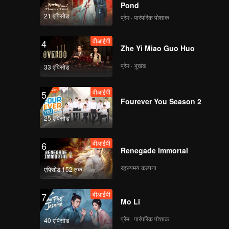
 to the
Pond
n ability
21 एपिसोड
प्रेम · पारंपरिक पोशाक
st
t the
वीआईपी
4
Zhe Yi Miao Guo Huo
प्रेम · भूखंड
33 एपिसोड
वीआईपी
5
Fourever You Season 2
25 एपिसोड
वीआईपी
6
Renegade Immortal
रहस्यमय कल्पना
एपिसोड 152 तक
वीआईपी
7
Mo Li
प्रेम · पारंपरिक पोशाक
40 एपिसोड