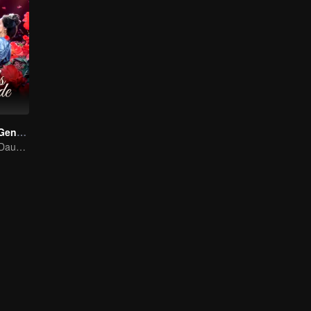
Destiny of the General's Bride
The Illegitimate Daughter's Face-Swap Revenge