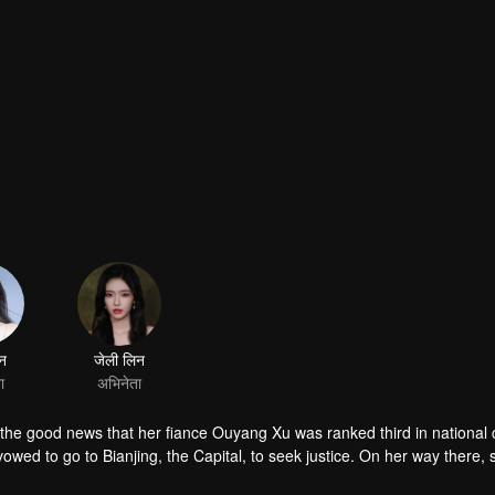
ान
जेली लिन
ा
अभिनेता
he good news that her fiance Ouyang Xu was ranked third in national c
owed to go to Bianjing, the Capital, to seek justice. On her way there,
d on marriage and was abused. At the same time, she also saved Sun 