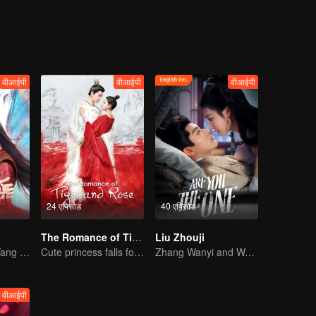
rable married life. When Ouyang Xu learned that Zhao Pan'er had come
hang, and Sun Sanniang decided to stay in Bianjing, relying on their ow
tions, the three sisters finally managed the small teahouse into the large
ned more insights, and also erased her hatred towards Ouyang Xu, and a
umble women in ancient times.
वीआईपी
वीआईपी
वीआईपी
24 एपिसोड
40 एपिसोड
The Romance of Tiger and Rose (Thai Ver.)
Liu Zhouji
Ethereal Love: Yang Chaoyue & Xu Zhengxi
Cute princess falls for the tsundere prince
Zhang Wanyi and Wang Churan: hate me, marry me?
वीआईपी