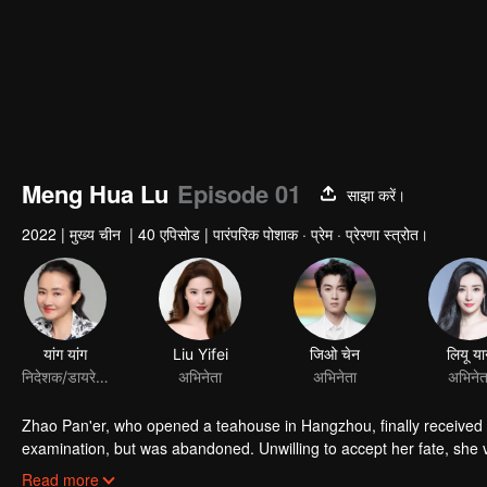
Meng Hua Lu
Episode 01
साझा करें।
2022
|
मुख्य चीन
|
40 एपिसोड
|
पारंपरिक पोशाक · प्रेम · प्रेरणा स्त्रोत।
यांग यांग
Liu Yifei
जिओ चेन
लियू य
निदेशक/डायरेक्टर
अभिनेता
अभिनेता
अभिनेत
Zhao Pan'er, who opened a teahouse in Hangzhou, finally received t
examination, but was abandoned. Unwilling to accept her fate, she v
to rush to rescue her good sister, Song Yinzhang, who was cheate
Read more