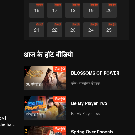
वीआईपी
वीआईपी
वीआईपी
वीआईपी
वीआईपी
16
17
18
19
20
वीआईपी
वीआईपी
वीआईपी
वीआईपी
वीआईपी
21
22
23
24
25
वीआईपी
वीआईपी
वीआईपी
वीआईपी
वीआईपी
26
27
28
29
30
आज के हॉट वीडियो
वीआईपी
1
BLOSSOMS OF POWER
प्रेम · पारंपरिक पोशाक
36 एपिसोड
वीआईपी
2
Be My Player Two
Be My Player Two
एपिसोड 4 तक
ivil
 she had
वीआईपी
3
Sanniang,
Spring Over Phoenix