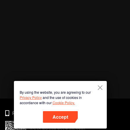
By using the website, you are agreeing to our
Privacy Policy
and the use of cookies in
accordance with our
Cookie Policy.
Phone
Accept
अभी ऐप डाउनलोड करने के लिए क्यूआर