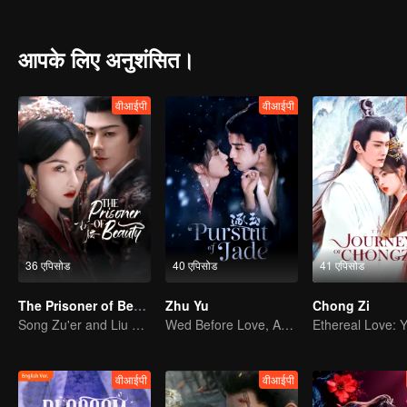
who had unfortunately tried to commit suicide because of her mise
Capital, he tried many ways to drive her out. Zhao Pan’er, Song Yinz
to make a fortune. After experiencing difficulties and various tribula
आपके लिए अनुशंसित।
restaurant in Bianjing. After an arduous struggle, Zhao Pan'er gai
same time contributed a lot to the salvation and equality for the h
वीआईपी
वीआईपी
36 एपिसोड
40 एपिसोड
41 एपिसोड
The Prisoner of Beauty
Zhu Yu
Chong Zi
Song Zu'er and Liu Yuning's Family Feud and Romance
Wed Before Love, Affection Forged in War
वीआईपी
वीआईपी