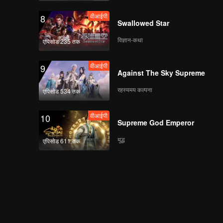
वीआईपी
8
Swallowed Star
विज्ञान-कथा
एपिसोड 235 तक
वीआईपी
9
Against The Sky Supreme
रहस्यमय कल्पना
एपिसोड 534 तक
वीआईपी
10
Supreme God Emperor
युद्ध
एपिसोड 611 तक