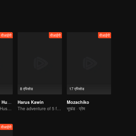
song becomes a hit. Their fans thought that Gana and Drupadi is a coup
ve with Gana.
वीआईपी
वीआईपी
वीआईपी
8 एपिसोड
17 एपिसोड
My Lecturer My Husband
Harus Kawin
Mozachiko
My Lecturer My Husband
The adventure of 5 friends looking for a soulmate!
भूखंड · प्रेम
वीआईपी