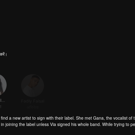
करें।
Salshabilla Adriani
Fadly Faisal
Rafi Sanjaya
ा
अभिनेता
अभिनेता
ind a new artist to sign with their label. She met Gana, the vocalist of
in joining the label unless Via signed his whole band. While trying to 
p.
to join the label if she can sing a duet with Gana. Durpadi and Gana fi