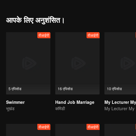
sang a song from Via's poetry called “5 Detik Rasa Rindu”and that 
Via and Gana fell in love with each other and Drupadi is really in lo
आपके लिए अनुशंसित।
वीआईपी
वीआईपी
5 एपिसोड
16 एपिसोड
10 एपिसोड
Swimmer
Hand Job Marriage
भूखंड
कॉमेडी
वीआईपी
वीआईपी