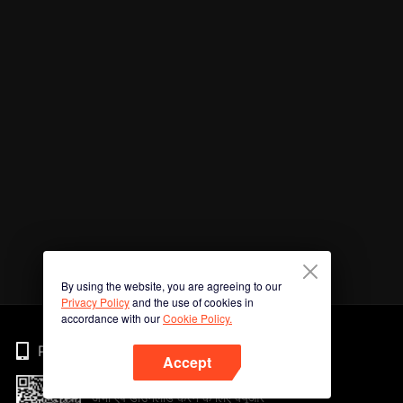
By using the website, you are agreeing to our
Privacy Policy
and the use of cookies in
accordance with our
Cookie Policy.
Phone
Accept
अभी ऐप डाउनलोड करने के लिए क्यूआर