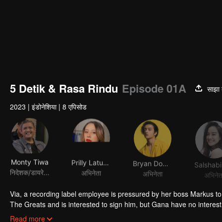
5 Detik & Rasa Rindu
Episode 01A
साझा 
2023
|
इंडोनेशिया
|
8 एपिसोड
Monty Tiwa
Prilly Latuconsina
Bryan Domani
निदेशक/डायरेक्टर
अभिनेता
अभिनेता
अभिनेत
Via, a recording label employee is pressured by her boss Markus to f
The Greats and is interested to sign him, but Gana have no interest 
him, Via found out that Gana is the barista at her favourite café sho
Markus also asked Via to sign Drupadi, a new artist who only wanted 
Read more