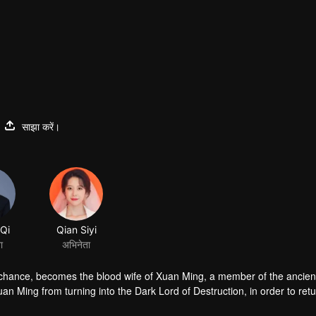
साझा करें।
Qi
Qian Siyi
ा
अभिनेता
 chance, becomes the blood wife of Xuan Ming, a member of the ancien
n Ming from turning into the Dark Lord of Destruction, in order to retu
uan gradually falls in love with the cold-faced yet kind-hearted Xuan Min