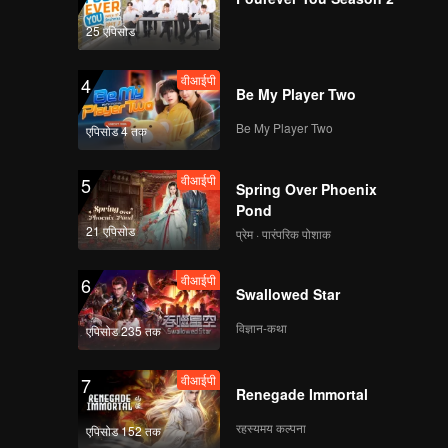
25 एपिसोड
वीआईपी
4
Be My Player Two
Be My Player Two
एपिसोड 4 तक
वीआईपी
5
Spring Over Phoenix
Pond
21 एपिसोड
प्रेम · पारंपरिक पोशाक
वीआईपी
6
Swallowed Star
विज्ञान-कथा
एपिसोड 235 तक
वीआईपी
7
Renegade Immortal
रहस्यमय कल्पना
एपिसोड 152 तक