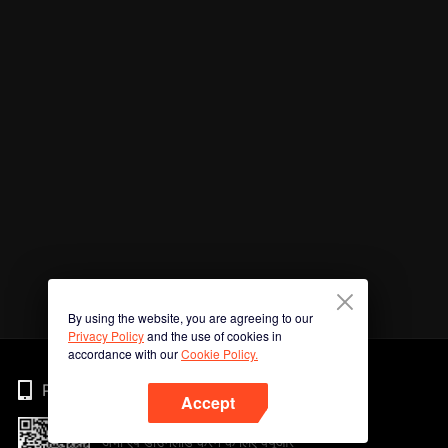
By using the website, you are agreeing to our
Privacy Policy
and the use of cookies in
accordance with our
Cookie Policy.
Phone
Accept
अभी ऐप डाउनलोड करने के लिए क्यूआर