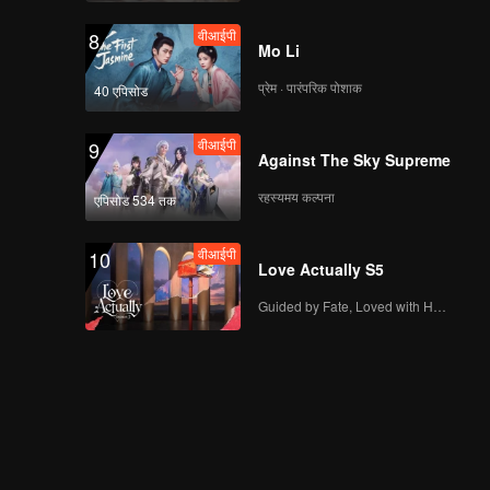
वीआईपी
8
Mo Li
प्रेम · पारंपरिक पोशाक
40 एपिसोड
वीआईपी
9
Against The Sky Supreme
रहस्यमय कल्पना
एपिसोड 534 तक
वीआईपी
10
Love Actually S5
Guided by Fate, Loved with Heart