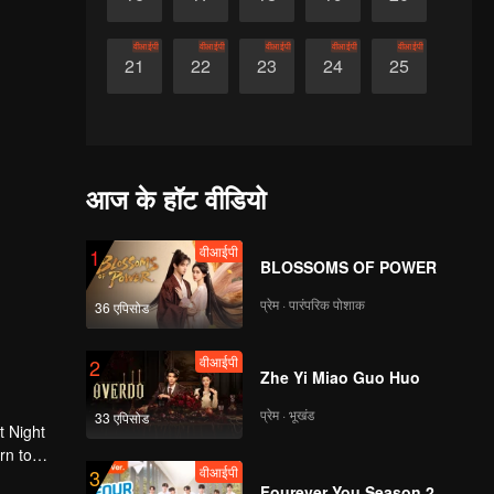
वीआईपी
वीआईपी
वीआईपी
वीआईपी
वीआईपी
21
22
23
24
25
आज के हॉट वीडियो
वीआईपी
1
BLOSSOMS OF POWER
प्रेम · पारंपरिक पोशाक
36 एपिसोड
वीआईपी
2
Zhe Yi Miao Guo Huo
प्रेम · भूखंड
33 एपिसोड
t Night
rn to
वीआईपी
3
g.
Fourever You Season 2