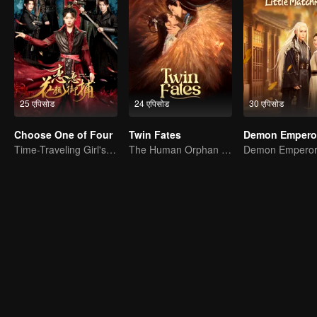
25 एपिसोड
24 एपिसोड
30 एपिसोड
Choose One of Four
Twin Fates
Time-Traveling Girl's Quest to Win Over Four Handsome Men
The Human Orphan Girl Offers Herself to Bond with the Divine Beast