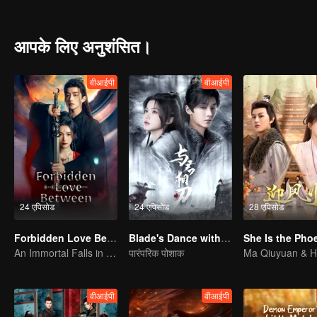
However, an even greater calamity silently approaches...
आपके लिए अनुशंसित।
वीआईपी
वीआईपी
24 एपिसोड
24 एपिसोड
28 एपिसोड
Forbidden Love Between
Blade's Dance with You
An Immortal Falls in Love With a Witch
पारंपरिक पोशाक
वीआईपी
वीआईपी