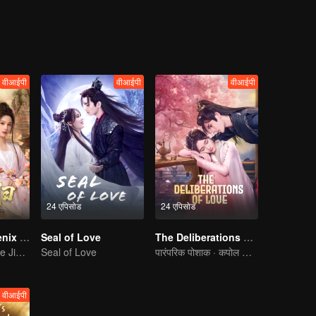
वीआईपी
वीआईपी
वीआईपी
24 एपिसोड
24 एपिसोड
She Is the Phoenix (Thai Ver.)
Seal of Love
The Deliberations of Love
Ma Qiuyuan & He Jianqi: A Vengeance Story Rewritten
Seal of Love
पारंपरिक पोशाक · कपोल कल्पित
वीआईपी