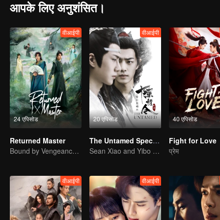
आपके लिए अनुशंसित।
वीआईपी
वीआईपी
24 एपिसोड
20 एपिसोड
40 एपिसोड
Returned Master
The Untamed Special Edition
Fight for Love
Bound by Vengeance, Entwined by Fate
Sean Xiao and Yibo Wang lead the stunning casts
प्रेम
वीआईपी
वीआईपी