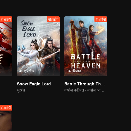
वीआईपी
वीआईपी
वीआईपी
40 एपिसोड
34 एपिसोड
Snow Eagle Lord
Battle Through The Heaven
भूखंड
कपोल कल्पित · मार्शल आर्ट्स।
वीआईपी