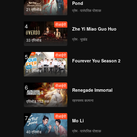
Pond
21 एपिसोड
प्रेम · पारंपरिक पोशाक
वीआईपी
4
Zhe Yi Miao Guo Huo
प्रेम · भूखंड
33 एपिसोड
वीआईपी
5
Fourever You Season 2
25 एपिसोड
वीआईपी
6
Renegade Immortal
रहस्यमय कल्पना
एपिसोड 152 तक
वीआईपी
7
Mo Li
प्रेम · पारंपरिक पोशाक
40 एपिसोड