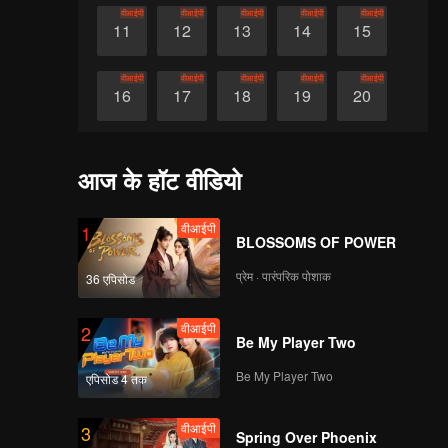
वीआईपी
वीआईपी
वीआईपी
वीआईपी
वीआईपी
11
12
13
14
15
वीआईपी
वीआईपी
वीआईपी
वीआईपी
वीआईपी
16
17
18
19
20
वीआईपी
वीआईपी
वीआईपी
वीआईपी
वीआईपी
21
22
23
24
25
आज के हॉट वीडियो
वीआईपी
वीआईपी
वीआईपी
वीआईपी
वीआईपी
26
27
28
29
30
वीआईपी
1
BLOSSOMS OF POWER
प्रेम · पारंपरिक पोशाक
36 एपिसोड
वीआईपी
2
Be My Player Two
Be My Player Two
एपिसोड 4 तक
वीआईपी
3
Spring Over Phoenix