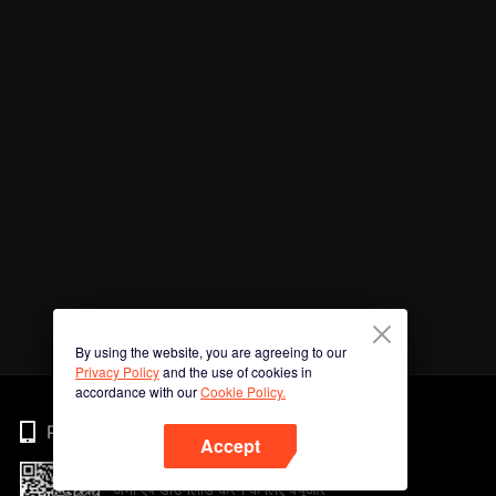
By using the website, you are agreeing to our
Privacy Policy
and the use of cookies in
accordance with our
Cookie Policy.
Phone
Accept
अभी ऐप डाउनलोड करने के लिए क्यूआर