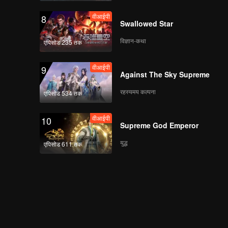
वीआईपी
8
Swallowed Star
विज्ञान-कथा
एपिसोड 235 तक
वीआईपी
9
Against The Sky Supreme
रहस्यमय कल्पना
एपिसोड 534 तक
वीआईपी
10
Supreme God Emperor
युद्ध
एपिसोड 611 तक