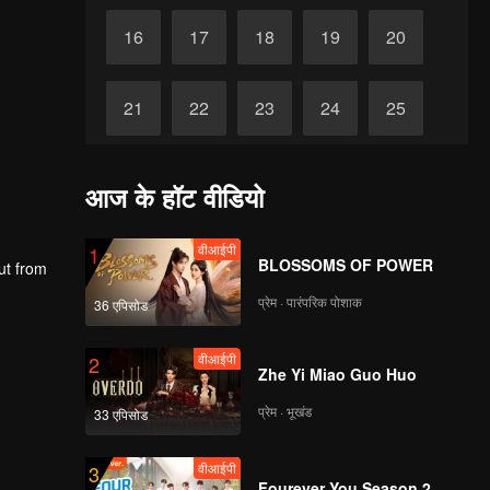
16
17
18
19
20
21
22
23
24
25
26
27
28
29
30
आज के हॉट वीडियो
वीआईपी
1
BLOSSOMS OF POWER
ut from
प्रेम · पारंपरिक पोशाक
36 एपिसोड
वीआईपी
2
Zhe Yi Miao Guo Huo
प्रेम · भूखंड
33 एपिसोड
वीआईपी
3
Fourever You Season 2