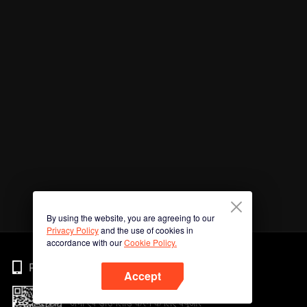
By using the website, you are agreeing to our
Privacy Policy
and the use of cookies in
accordance with our
Cookie Policy.
Phone
Accept
अभी ऐप डाउनलोड करने के लिए क्यूआर