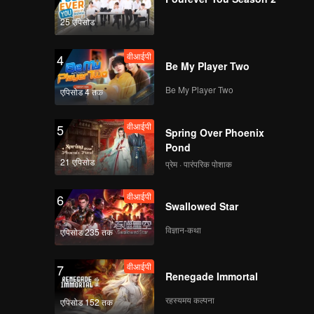
25 एपिसोड
वीआईपी
4
Be My Player Two
Be My Player Two
एपिसोड 4 तक
वीआईपी
5
Spring Over Phoenix
Pond
21 एपिसोड
प्रेम · पारंपरिक पोशाक
वीआईपी
6
Swallowed Star
विज्ञान-कथा
एपिसोड 235 तक
वीआईपी
7
Renegade Immortal
रहस्यमय कल्पना
एपिसोड 152 तक