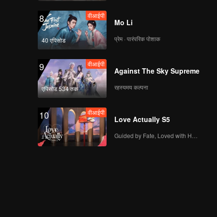
वीआईपी
8
Mo Li
प्रेम · पारंपरिक पोशाक
40 एपिसोड
वीआईपी
9
Against The Sky Supreme
रहस्यमय कल्पना
एपिसोड 534 तक
वीआईपी
10
Love Actually S5
Guided by Fate, Loved with Heart