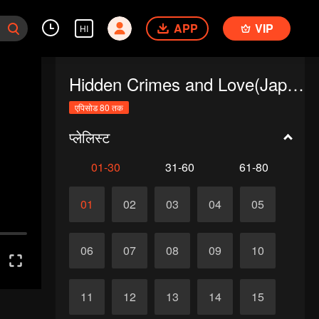
APP
VIP
HI
Hidden Crimes and Love(Japanese Ver.)
एपिसोड 80 तक
प्लेलिस्ट
01-30
31-60
61-80
01
02
03
04
05
06
07
08
09
10
11
12
13
14
15