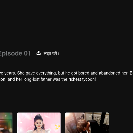
Episode 01
साझा करें।
ive years. She gave everything, but he got bored and abandoned her. B
n, and her long-lost father was the richest tycoon!