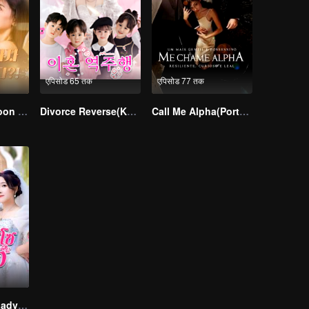
एपिसोड 65 तक
एपिसोड 77 तक
I Married a Tycoon Right After Breaking Off the Engagement?!(Korean Ver.)
Divorce Reverse(Korean Ver.)
Call Me Alpha(Portuguese Ver.)
Dumped Rich Lady Makes a Stunning Comeback