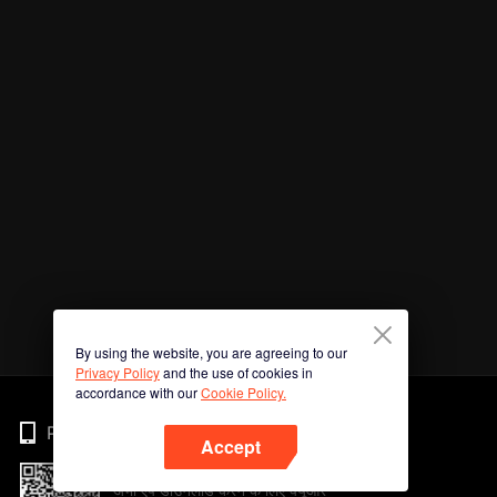
By using the website, you are agreeing to our
Privacy Policy
and the use of cookies in
accordance with our
Cookie Policy.
Phone
Accept
अभी ऐप डाउनलोड करने के लिए क्यूआर