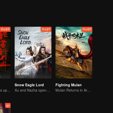
gle over her supernatural legacy.
वीआईपी
वीआईपी
वीआईपी
40 एपिसोड
Snow Eagle Lord
Fighting Mulan
Xu Zhisheng Stirs up a Hilarious Storm in the Martial World
Xu and Nazha opens the world of hot-blooded transcendence
Mulan Returns in Armor and Wreaks Havoc
मूल