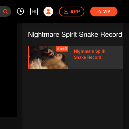
APP
VIP
HI
Nightmare Spirit Snake Record
वीआईपी
Nightmare Spirit
Snake Record