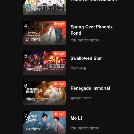
25 एपिसोड
वीआईपी
4
Spring Over Phoenix
Pond
21 एपिसोड
प्रेम · पारंपरिक पोशाक
वीआईपी
5
Swallowed Star
विज्ञान-कथा
एपिसोड 235 तक
वीआईपी
6
Renegade Immortal
रहस्यमय कल्पना
एपिसोड 152 तक
वीआईपी
7
Mo Li
प्रेम · पारंपरिक पोशाक
40 एपिसोड