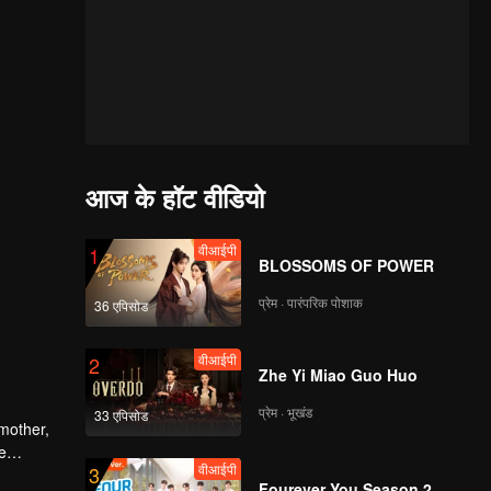
आज के हॉट वीडियो
वीआईपी
1
BLOSSOMS OF POWER
प्रेम · पारंपरिक पोशाक
36 एपिसोड
वीआईपी
2
Zhe Yi Miao Guo Huo
प्रेम · भूखंड
33 एपिसोड
mother,
e
वीआईपी
3
rd
Fourever You Season 2