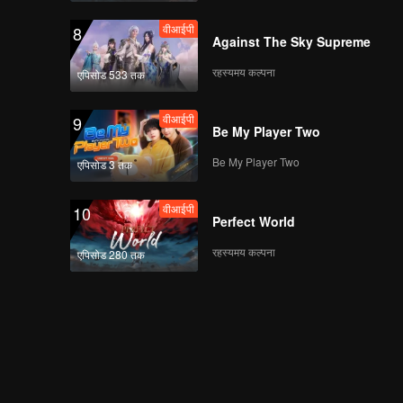
वीआईपी
8
Against The Sky Supreme
रहस्यमय कल्पना
एपिसोड 533 तक
वीआईपी
9
Be My Player Two
Be My Player Two
एपिसोड 3 तक
वीआईपी
10
Perfect World
रहस्यमय कल्पना
एपिसोड 280 तक