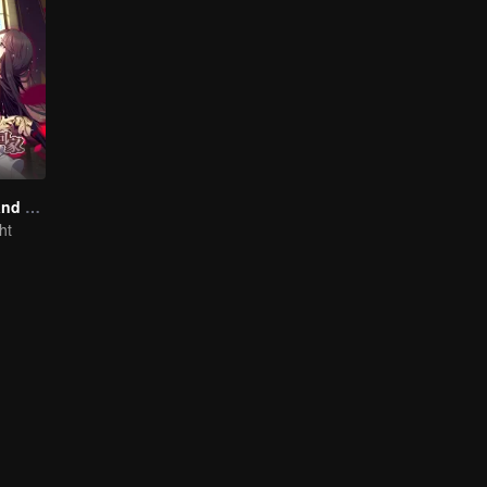
National Husband Bring Home SS1
ht