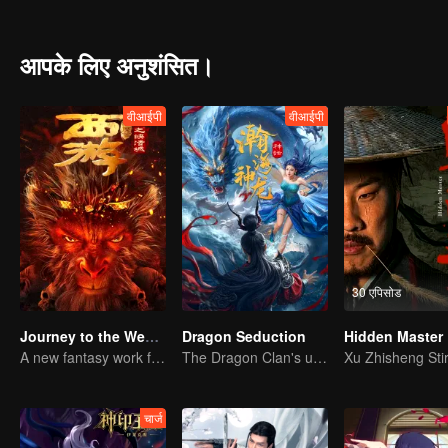
determined to steal her abilities, setting the stage for a lethal strug
आपके लिए अनुशंसित।
वीआईपी
वीआईपी
30 एपिसोड
Journey to the West:The Helltown of Heaven
Dragon Seduction
Hidden Master
A new fantasy work from the Journey to the West IP is coming
The Dragon Clan's useless Third Prince strikes back
चार्ज