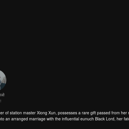
झाओ
ा
er of station master Xiong Xun, possesses a rare gift passed from her 
to an arranged marriage with the influential eunuch Black Lord, her fat
g task. This encounter pulls her into a mystical war with a dark wiza