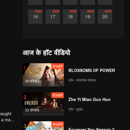
वीआईपी
वीआईपी
वीआईपी
वीआईपी
वीआईपी
16
17
18
19
20
आज के हॉट वीडियो
वीआईपी
1
BLOSSOMS OF POWER
प्रेम · पारंपरिक पोशाक
36 एपिसोड
वीआईपी
2
Zhe Yi Miao Guo Huo
प्रेम · भूखंड
33 एपिसोड
caught
d a man
वीआईपी
3
d An
Fourever You Season 2