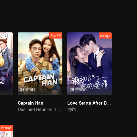
ed by Li Weiwei who then put An Duoduo into another crisis. But An D
people say “don’t mess with your ex-girlfriend”. A war was about to start
वीआईपी
वीआईपी
23 एपिसोड
26 एपिसोड
Captain Han
Love Starts After Divorce
Destined Reunion, Love in the Rainforest
भूखंड
वीआईपी