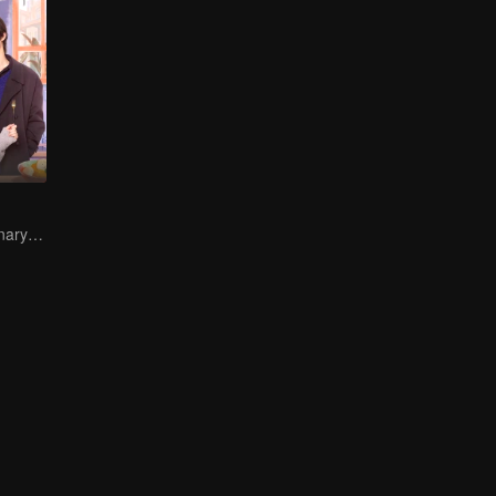
Sweet-bitter culinary rivalry