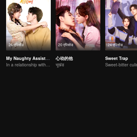
26 एपिसोड
20 एपिसोड
24 एपिसोड
My Naughty Assistant
心动的他
Sweet Trap
In a relationship with an idol
भूखंड