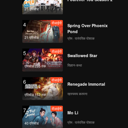
uoduo was
.
25 एपिसोड
वीआईपी
4
Spring Over Phoenix
Pond
21 एपिसोड
प्रेम · पारंपरिक पोशाक
वीआईपी
5
Swallowed Star
विज्ञान-कथा
एपिसोड 235 तक
वीआईपी
6
Renegade Immortal
रहस्यमय कल्पना
एपिसोड 152 तक
वीआईपी
7
Mo Li
प्रेम · पारंपरिक पोशाक
40 एपिसोड