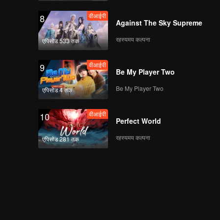
वीआईपी
8
Against The Sky Supreme
रहस्यमय कल्पना
एपिसोड 533 तक
वीआईपी
9
Be My Player Two
Be My Player Two
एपिसोड 4 तक
वीआईपी
10
Perfect World
रहस्यमय कल्पना
एपिसोड 281 तक