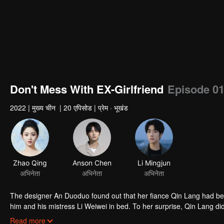
Don't Mess With EX-Girlfriend
Episode 0
2022
|
मुख्य चीन
|
20 एपिसोड
|
प्रेम · भूखंड
Zhao Qing
Anson Chen
Li Mingjun
अभिनेता
अभिनेता
अभिनेता
The designer An Duoduo found out that her fiance Qin Lang had be
him and his mistress Li Weiwei in bed. To her surprise, Qin Lang di
to be her groom and made a scene at the wedding, not knowing that
Read more