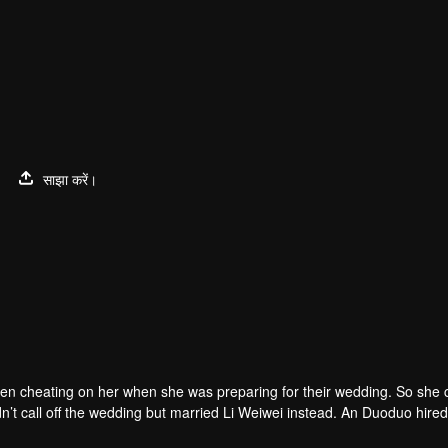
1
साझा करें।
en cheating on her when she was preparing for their wedding. So she 
dn’t call off the wedding but married Li Weiwei instead. An Duoduo hire
 the man Qin Qi was actually the head of the Qin family. Qin Qi helpe