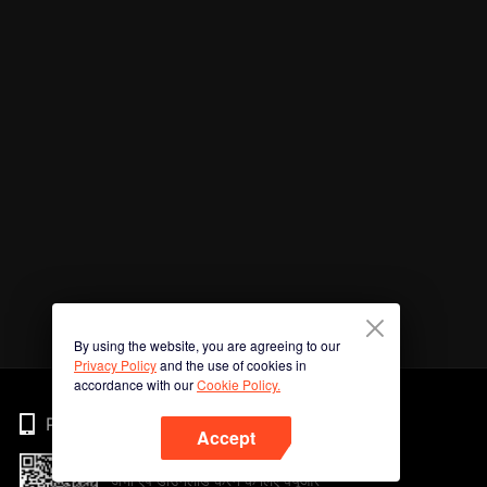
By using the website, you are agreeing to our
Privacy Policy
and the use of cookies in
accordance with our
Cookie Policy.
Phone
Accept
अभी ऐप डाउनलोड करने के लिए क्यूआर