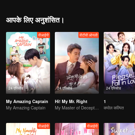
Duoduo vent her anger. But their false marriage was soon discover
never one to be messed with in the first place. It is no joking when 
आपके लिए अनुशंसित।
वीआईपी
वीटीवी ओनली
24 एपिसोड
24 एपिसोड
24 एपिसोड
My Amazing Captain
Hi! My Mr. Right
1
My Amazing Captain
My Master of Deception Girlfriend
कपोल कल्पित
वीआईपी
वीआईपी