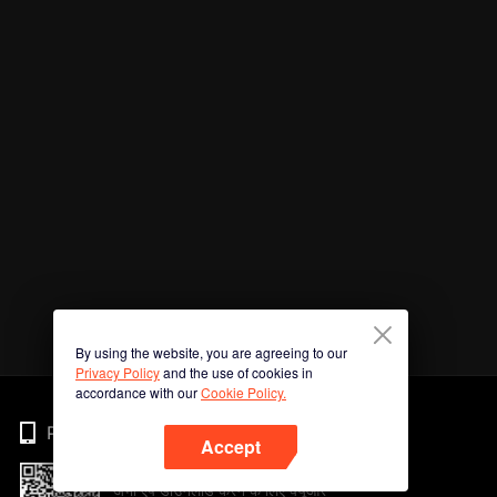
By using the website, you are agreeing to our
Privacy Policy
and the use of cookies in
accordance with our
Cookie Policy.
Phone
Accept
अभी ऐप डाउनलोड करने के लिए क्यूआर