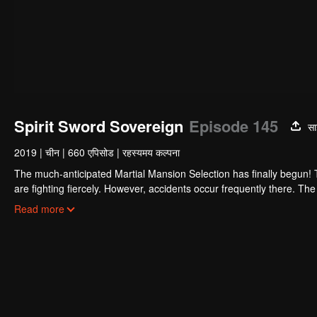
Spirit Sword Sovereign
Episode 145
सा
2019
|
चीन
|
660 एपिसोड
|
रहस्यमय कल्पना
The much-anticipated Martial Mansion Selection has finally begun!
are fighting fiercely. However, accidents occur frequently there. The 
the strongest people that ensue, all reveal the mysterious and huge
Read more
able to cut through the thorns in this treacherous assassination and