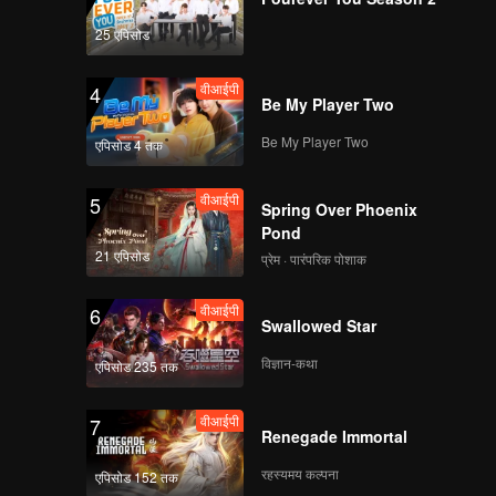
25 एपिसोड
वीआईपी
4
Be My Player Two
Be My Player Two
एपिसोड 4 तक
वीआईपी
5
Spring Over Phoenix
Pond
21 एपिसोड
प्रेम · पारंपरिक पोशाक
वीआईपी
6
Swallowed Star
विज्ञान-कथा
एपिसोड 235 तक
वीआईपी
7
Renegade Immortal
रहस्यमय कल्पना
एपिसोड 152 तक