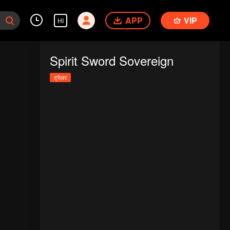
APP
VIP
HI
Spirit Sword Sovereign
ट्रेलर