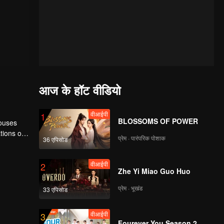
आज के हॉट वीडियो
वीआईपी
1
BLOSSOMS OF POWER
houses
tions of
प्रेम · पारंपरिक पोशाक
36 एपिसोड
ngyun is
वीआईपी
2
Zhe Yi Miao Guo Huo
प्रेम · भूखंड
33 एपिसोड
वीआईपी
3
Fourever You Season 2