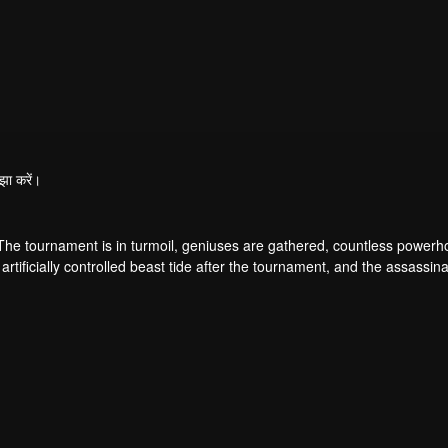
झा करें।
 The tournament is in turmoil, geniuses are gathered, countless power
artificially controlled beast tide after the tournament, and the assassina
 assassination sect, the Heavenly Evolution Sect. Let's see how Chu Xi
 carry the world before one!