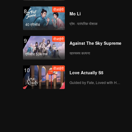
वीआईपी
8
Mo Li
प्रेम · पारंपरिक पोशाक
40 एपिसोड
वीआईपी
9
Against The Sky Supreme
रहस्यमय कल्पना
एपिसोड 534 तक
वीआईपी
10
Love Actually S5
Guided by Fate, Loved with Heart