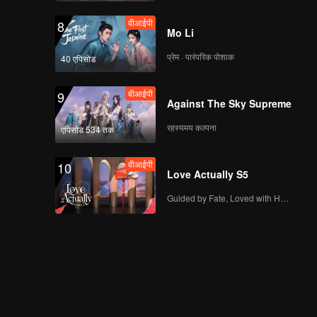
वीआईपी
8
Mo Li
प्रेम · पारंपरिक पोशाक
40 एपिसोड
वीआईपी
9
Against The Sky Supreme
रहस्यमय कल्पना
एपिसोड 534 तक
वीआईपी
10
Love Actually S5
Guided by Fate, Loved with Heart