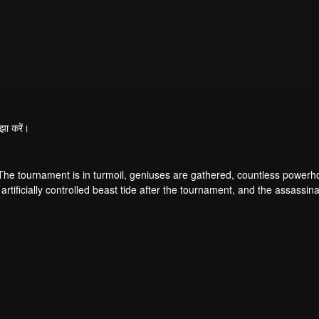
झा करें।
 The tournament is in turmoil, geniuses are gathered, countless power
artificially controlled beast tide after the tournament, and the assassina
 assassination sect, the Heavenly Evolution Sect. Let's see how Chu Xi
 carry the world before one!