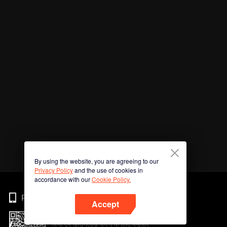
By using the website, you are agreeing to our
Privacy Policy
and the use of cookies in
accordance with our
Cookie Policy.
Phone
Accept
अभी ऐप डाउनलोड करने के लिए क्यूआर