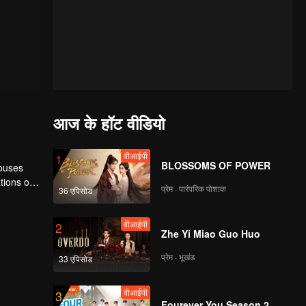
आज के हॉट वीडियो
वीआईपी
1
BLOSSOMS OF POWER
houses
tions of
प्रेम · पारंपरिक पोशाक
36 एपिसोड
ngyun is
वीआईपी
2
Zhe Yi Miao Guo Huo
प्रेम · भूखंड
33 एपिसोड
वीआईपी
3
Fourever You Season 2