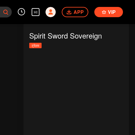
APP
VIP
HI
Spirit Sword Sovereign
ट्रेलर