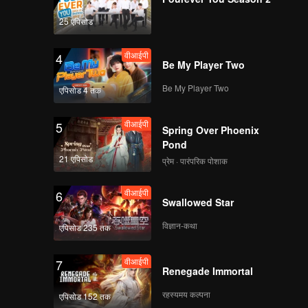
25 एपिसोड
वीआईपी
4
Be My Player Two
Be My Player Two
एपिसोड 4 तक
वीआईपी
5
Spring Over Phoenix
Pond
21 एपिसोड
प्रेम · पारंपरिक पोशाक
वीआईपी
6
Swallowed Star
विज्ञान-कथा
एपिसोड 235 तक
वीआईपी
7
Renegade Immortal
रहस्यमय कल्पना
एपिसोड 152 तक