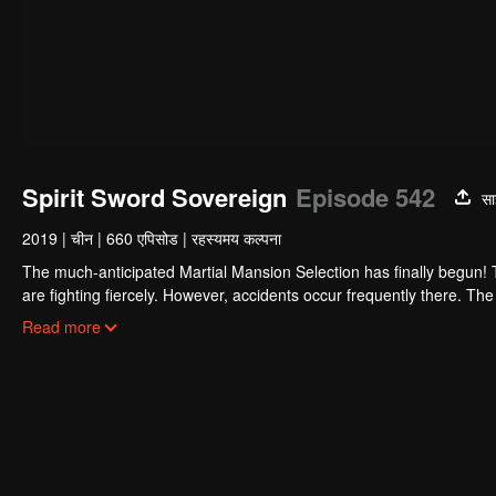
Spirit Sword Sovereign
Episode 542
सा
2019
|
चीन
|
660 एपिसोड
|
रहस्यमय कल्पना
The much-anticipated Martial Mansion Selection has finally begun!
are fighting fiercely. However, accidents occur frequently there. The 
the strongest people that ensue, all reveal the mysterious and huge
Read more
able to cut through the thorns in this treacherous assassination and