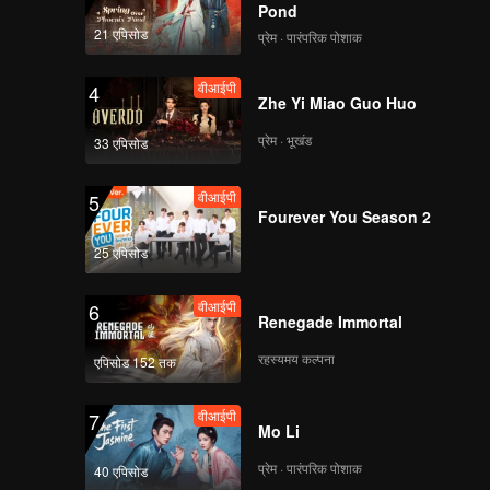
EP35: Love Beyond
Pond
the Grave
21 एपिसोड
प्रेम · पारंपरिक पोशाक
वीआईपी
4
Zhe Yi Miao Guo Huo
वीआईपी
EP36: Love Beyond
the Grave
प्रेम · भूखंड
33 एपिसोड
वीआईपी
5
वीआईपी
Fourever You Season 2
EP37: Love Beyond
the Grave
25 एपिसोड
वीआईपी
6
Renegade Immortal
वीआईपी
EP38: Love Beyond
the Grave
रहस्यमय कल्पना
एपिसोड 152 तक
वीआईपी
7
Mo Li
वीआईपी
EP39: Love Beyond
the Grave
प्रेम · पारंपरिक पोशाक
40 एपिसोड