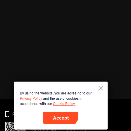
By using the website, you are agreeing to our
Privacy Policy
and the use of cookies in
accordance with our
Cookie Policy.
Phone
Accept
अभी ऐप डाउनलोड करने के लिए क्यूआर