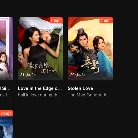
वीआईपी
वीआईपी
31 एपिसोड
20 एपिसोड
Love at Second Sight
Love in the Edge of Divorce
Stolen Love
Poor guy becomes the domineering CEO and pursues his first love
Fall in love during the divorce
The Mad General Abducted a Bride for Love
वीआईपी