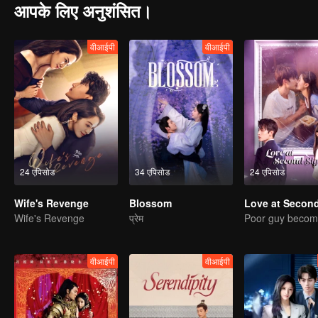
आपके लिए अनुशंसित।
वीआईपी
वीआईपी
24 एपिसोड
34 एपिसोड
24 एपिसोड
Wife's Revenge
Blossom
Wife's Revenge
प्रेम
वीआईपी
वीआईपी