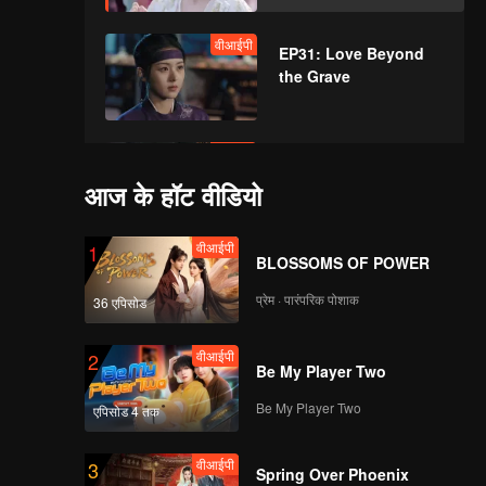
वीआईपी
EP31: Love Beyond
the Grave
वीआईपी
EP32: Love Beyond
the Grave
आज के हॉट वीडियो
वीआईपी
1
BLOSSOMS OF POWER
वीआईपी
EP33: Love Beyond
the Grave
प्रेम · पारंपरिक पोशाक
36 एपिसोड
वीआईपी
2
Be My Player Two
वीआईपी
EP34: Love Beyond
the Grave
Be My Player Two
एपिसोड 4 तक
वीआईपी
3
Spring Over Phoenix
वीआईपी