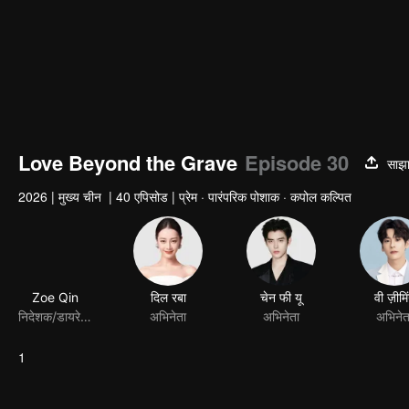
Love Beyond the Grave
Episode 30
साझा
2026
|
मुख्य चीन
|
40 एपिसोड
|
प्रेम · पारंपरिक पोशाक · कपोल कल्पित
Zoe Qin
दिल रबा
चेन फी यू
वी ज़ीमि
निदेशक/डायरेक्टर
अभिनेता
अभिनेता
अभिनेत
1