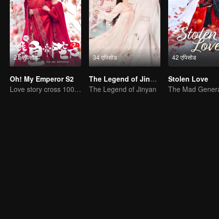
21 एपिसोड
34 एपिसोड
42 एपिसोड
Oh! My Emperor S2
The Legend of Jinyan
Stolen Love
Love story cross 1000 years
The Legend of Jinyan