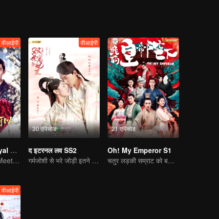
वीआईपी
वीआईपी
30 एपिसोड
21 एपिसोड
Revenge of Royal Princess
द इटरनल लव SS2
Oh! My Emperor S1
Royal Princess Meets Her Loyal Guard Again After Her Rebirth
गर्मजोशी से भरे जोड़ी इतने प्यारे हैं
चतुर लड़की सम्राट को बचाती है।
वीआईपी