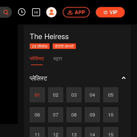
APP
VIP
HI
The Heiress
24 एपिसोड
वीटीवी ओनली
प्लेलिस्ट
ब्लूपर
प्लेलिस्ट
01
02
03
04
05
06
07
08
09
10
11
12
13
14
15