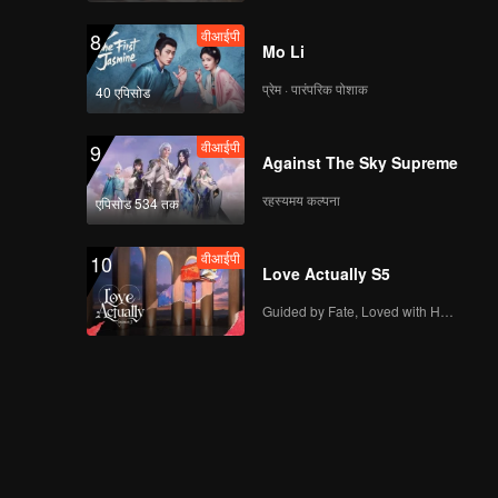
वीआईपी
8
Mo Li
प्रेम · पारंपरिक पोशाक
40 एपिसोड
वीआईपी
9
Against The Sky Supreme
रहस्यमय कल्पना
एपिसोड 534 तक
वीआईपी
10
Love Actually S5
Guided by Fate, Loved with Heart