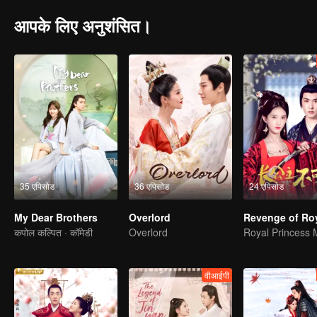
आपके लिए अनुशंसित।
35 एपिसोड
36 एपिसोड
24 एपिसोड
My Dear Brothers
Overlord
कपोल कल्पित · कॉमेडी
Overlord
वीआईपी