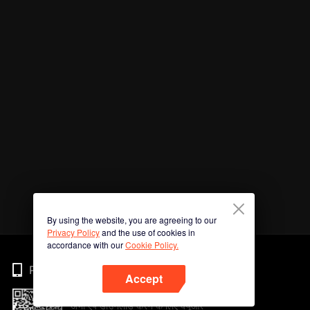
By using the website, you are agreeing to our
Privacy Policy
and the use of cookies in
accordance with our
Cookie Policy.
Phone
Accept
अभी ऐप डाउनलोड करने के लिए क्यूआर