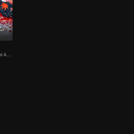
The Mad General Abducted a Bride for Love