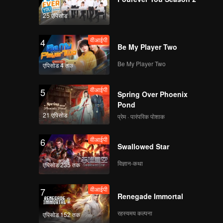
25 एपिसोड
वीआईपी
4
Be My Player Two
Be My Player Two
एपिसोड 4 तक
वीआईपी
5
Spring Over Phoenix
Pond
21 एपिसोड
प्रेम · पारंपरिक पोशाक
वीआईपी
6
Swallowed Star
विज्ञान-कथा
एपिसोड 235 तक
वीआईपी
7
Renegade Immortal
रहस्यमय कल्पना
एपिसोड 152 तक