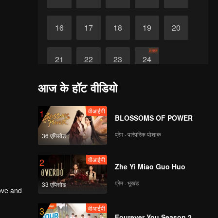
16
17
18
19
20
समाप्त
21
22
23
24
आज के हॉट वीडियो
वीआईपी
1
BLOSSOMS OF POWER
प्रेम · पारंपरिक पोशाक
36 एपिसोड
वीआईपी
2
Zhe Yi Miao Guo Huo
प्रेम · भूखंड
33 एपिसोड
love and
वीआईपी
3
Fourever You Season 2