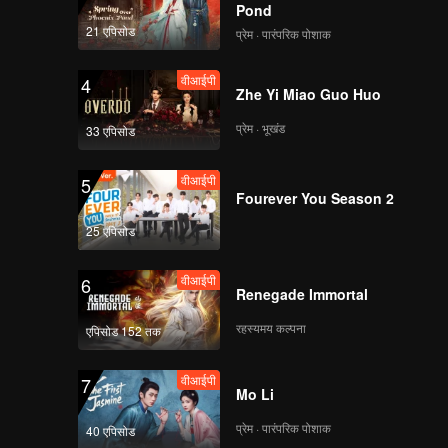
Pond
21 एपिसोड
प्रेम · पारंपरिक पोशाक
वीआईपी
4
Zhe Yi Miao Guo Huo
प्रेम · भूखंड
33 एपिसोड
वीआईपी
5
Fourever You Season 2
25 एपिसोड
वीआईपी
6
Renegade Immortal
रहस्यमय कल्पना
एपिसोड 152 तक
वीआईपी
7
Mo Li
प्रेम · पारंपरिक पोशाक
40 एपिसोड