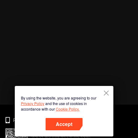
By using the website, you are agreeing to our
Privacy Policy
and the use of cookies in
accordance with our
Cookie Policy.
Phone
Accept
अभी ऐप डाउनलोड करने के लिए क्यूआर