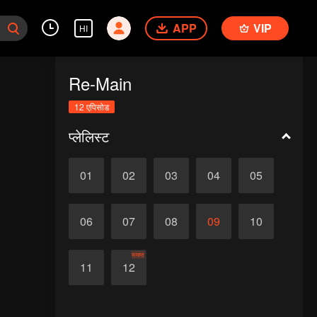
APP
VIP
HI
Re-Main
12 एपिसोड
प्लेलिस्ट
01
02
03
04
05
06
07
08
09
10
समाप्त
11
12