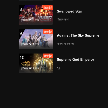
वीआईपी
8
Swallowed Star
विज्ञान-कथा
एपिसोड 235 तक
वीआईपी
9
Against The Sky Supreme
रहस्यमय कल्पना
एपिसोड 534 तक
वीआईपी
10
Supreme God Emperor
युद्ध
एपिसोड 611 तक