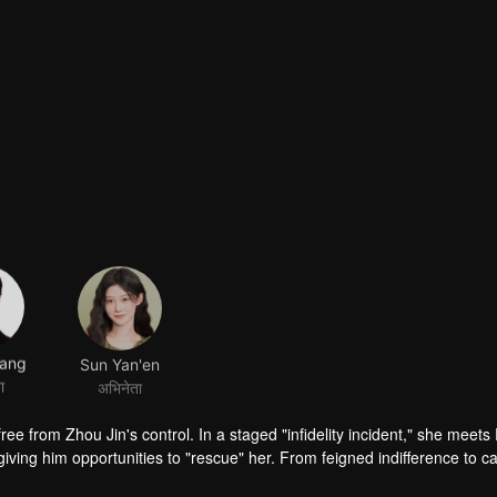
tang
Sun Yan'en
ा
अभिनेता
ree from Zhou Jin's control. In a staged "infidelity incident," she meets 
ing him opportunities to "rescue" her. From feigned indifference to ca
uine feelings.