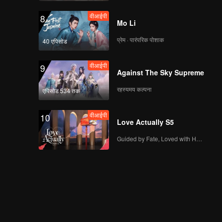
वीआईपी
8
Mo Li
प्रेम · पारंपरिक पोशाक
40 एपिसोड
वीआईपी
9
Against The Sky Supreme
रहस्यमय कल्पना
एपिसोड 534 तक
वीआईपी
10
Love Actually S5
Guided by Fate, Loved with Heart