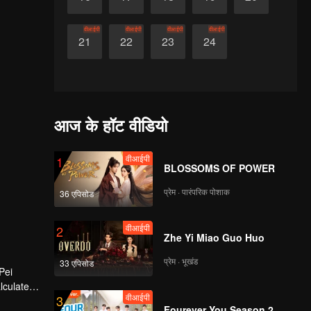
वीआईपी
वीआईपी
वीआईपी
वीआईपी
21
22
23
24
आज के हॉट वीडियो
वीआईपी
1
BLOSSOMS OF POWER
प्रेम · पारंपरिक पोशाक
36 एपिसोड
वीआईपी
2
Zhe Yi Miao Guo Huo
प्रेम · भूखंड
33 एपिसोड
Pei
lculated
वीआईपी
3
Fourever You Season 2