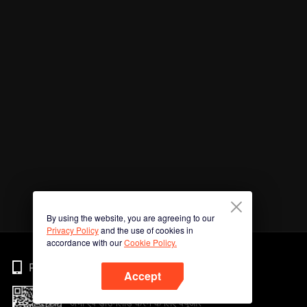
By using the website, you are agreeing to our
Privacy Policy
and the use of cookies in
accordance with our
Cookie Policy.
Phone
Accept
अभी ऐप डाउनलोड करने के लिए क्यूआर