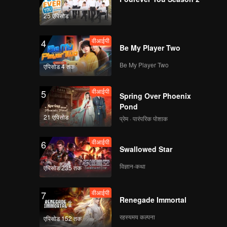
25 एपिसोड
वीआईपी
4
Be My Player Two
Be My Player Two
एपिसोड 4 तक
वीआईपी
5
Spring Over Phoenix
Pond
21 एपिसोड
प्रेम · पारंपरिक पोशाक
वीआईपी
6
Swallowed Star
विज्ञान-कथा
एपिसोड 235 तक
वीआईपी
7
Renegade Immortal
रहस्यमय कल्पना
एपिसोड 152 तक