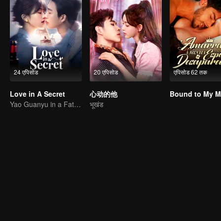
24 एपिसोड
20 एपिसोड
एपिसोड 62 तक
Love in A Secret
心动的他
Yao Guanyu in a Fateful Game of Love and Obsession
भूखंड